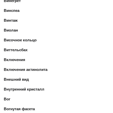
Винегрет
Винспеа
Винтаж
Виолан
Височное кольцо
Виттельсбах
Включения
Включения актинолита
Внешний вид
Внутренний кристалл
Вог
Вогнутая фасета