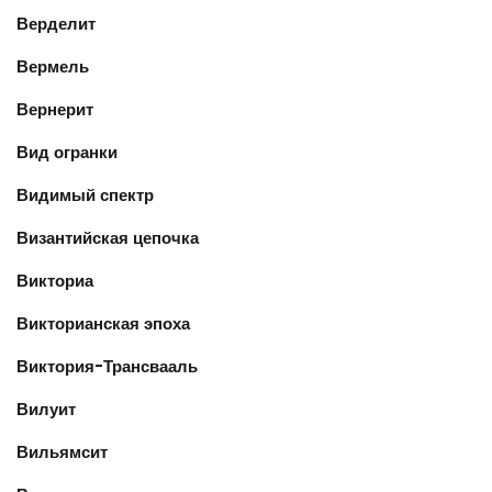
Верделит
Вермель
Вернерит
Вид огранки
Видимый спектр
Византийская цепочка
Викториа
Викторианская эпоха
Виктория-Трансвааль
Вилуит
Вильямсит