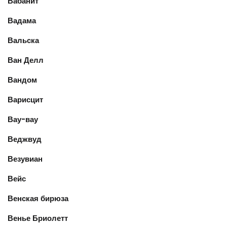
Вабанит
Вадама
Вальска
Ван Делл
Вандом
Варисцит
Вау-вау
Веджвуд
Везувиан
Вейс
Венская бирюза
Венье Бриолетт