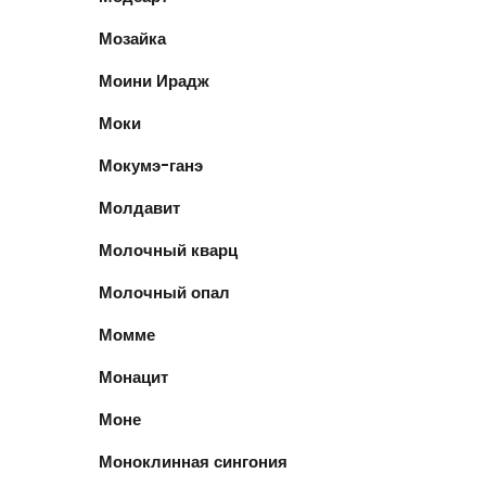
Мозайка
Моини Ирадж
Моки
Мокумэ-ганэ
Молдавит
Молочный кварц
Молочный опал
Момме
Монацит
Моне
Моноклинная сингония