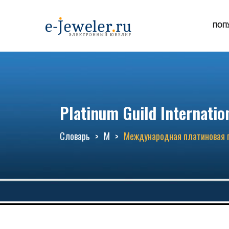
ПОП
Platinum Guild Internatio
Словарь
М
Международная платиновая 