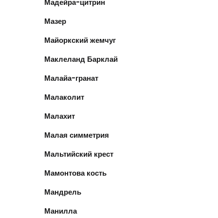
Мадейра-цитрин
Мазер
Майоркский жемчуг
Маклеланд Барклай
Малайа-гранат
Малаколит
Малахит
Малая симметрия
Мальтийский крест
Мамонтова кость
Мандрель
Манилла