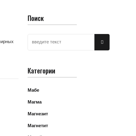
Поиск
лирных
Категории
Мабе
Магма
Магнезит
Магнетит