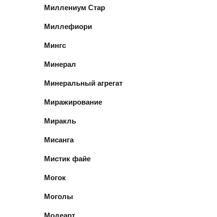
Миллениум Стар
Миллефиори
Мингс
Минерал
Минеральный агрегат
Миражирование
Миракль
Мисанга
Мистик файе
Могок
Моголы
Модеарт