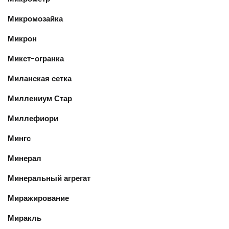
Микромозайка
Микрон
Микст-огранка
Миланская сетка
Миллениум Стар
Миллефиори
Мингс
Минерал
Минеральный агрегат
Миражирование
Миракль