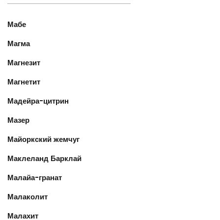
Мабе
Магма
Магнезит
Магнетит
Мадейра-цитрин
Мазер
Майоркский жемчуг
Маклеланд Барклай
Малайа-гранат
Малаколит
Малахит