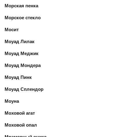
Морская пенка
Морское стекло
Мосит
Моуад Лилак
Моуад Меджик
Моуад Мондера
Моуад Пинк
Моуад Сплендор
Моуна
Моховой агат
Моховой опал
Мраморный оникс