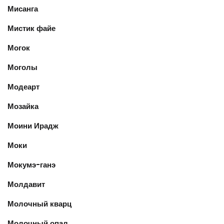
Мисанга
Мистик файе
Могок
Моголы
Модеарт
Мозайка
Моини Ирадж
Моки
Мокумэ-ганэ
Молдавит
Молочный кварц
Молочный опал