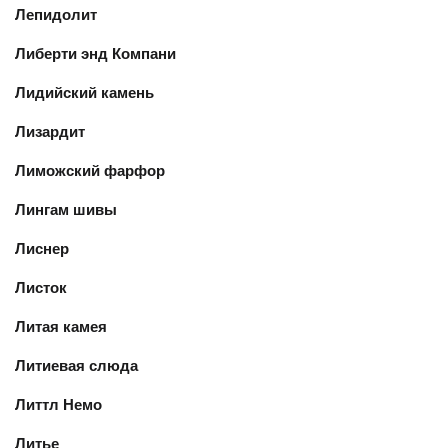
Лепидолит
Либерти энд Компани
Лидийский камень
Лизардит
Лиможский фарфор
Лингам шивы
Лиснер
Листок
Литая камея
Литиевая слюда
Литтл Немо
Литье