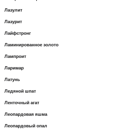
Лазулит
Лазурит
Лайфстронг
Ламинированное золото
Лампроит
Ларимар
Латунь
Ледяной шпат
Ленточный агат
Леопардовая яшма
Леопардовый опал