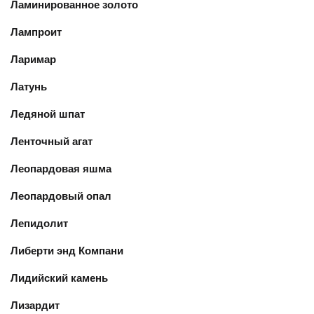
Ламинированное золото
Лампроит
Ларимар
Латунь
Ледяной шпат
Ленточный агат
Леопардовая яшма
Леопардовый опал
Лепидолит
Либерти энд Компани
Лидийский камень
Лизардит