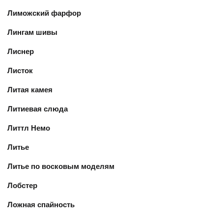
Лиможский фарфор
Лингам шивы
Лиснер
Листок
Литая камея
Литиевая слюда
Литтл Немо
Литье
Литье по восковым моделям
Лобстер
Ложная спайность