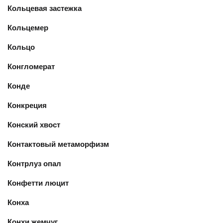
Кольцевая застежка
Кольцемер
Кольцо
Конгломерат
Конде
Конкреция
Конский хвост
Контактовый метаморфизм
Контрлуз опал
Конфетти люцит
Конха
Конхи жемчуг