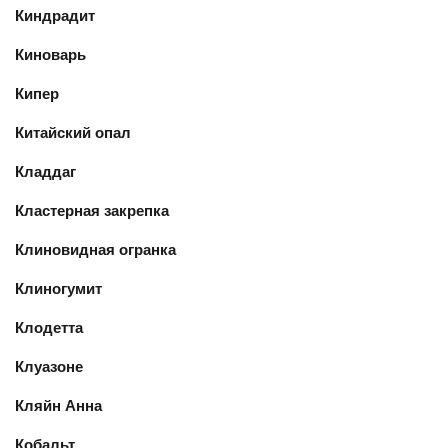
Киндрадит
Киноварь
Кипер
Китайский опал
Кладдаг
Кластерная закрепка
Клиновидная огранка
Клиногумит
Клодетта
Клуазоне
Кляйн Анна
Кобальт