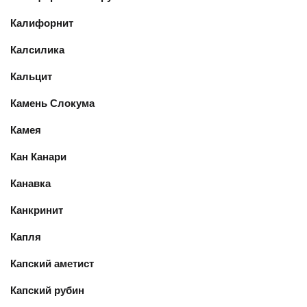
Калифорнит
Калсилика
Кальцит
Камень Слокума
Камея
Кан Канари
Канавка
Канкринит
Капля
Капский аметист
Капский рубин