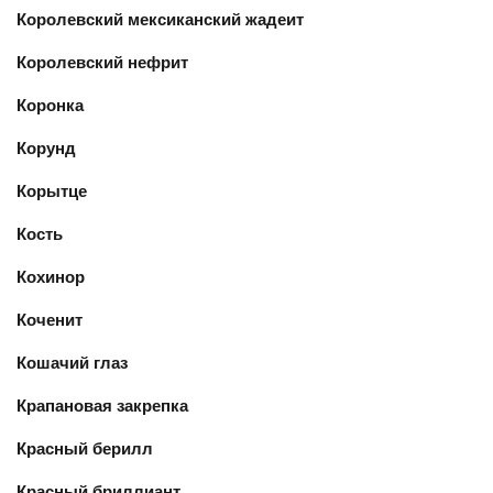
Королевский мексиканский жадеит
Королевский нефрит
Коронка
Корунд
Корытце
Кость
Кохинор
Коченит
Кошачий глаз
Крапановая закрепка
Красный берилл
Красный бриллиант