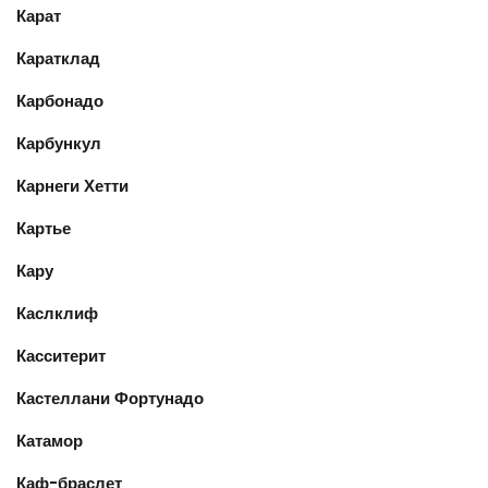
Карат
Каратклад
Карбонадо
Карбункул
Карнеги Хетти
Картье
Кару
Каслклиф
Касситерит
Кастеллани Фортунадо
Катамор
Каф-браслет