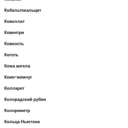
Кобальтокальцит
Ковеллит
Ковентри
Ковкость
Коготь
Кожа ангела
Коин-жемчуг
Колларет
Колорадский рубин
Колориметр
Кольца Ньютона