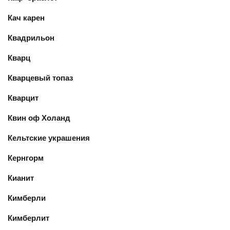
Кач карен
Квадрильон
Кварц
Кварцевый топаз
Кварцит
Квин оф Холанд
Кельтские украшения
Кернгорм
Кианит
Кимберли
Кимберлит