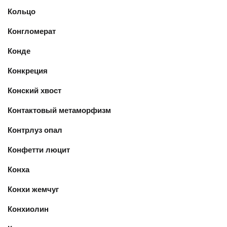
Кольцо
Конгломерат
Конде
Конкреция
Конский хвост
Контактовый метаморфизм
Контрлуз опал
Конфетти люцит
Конха
Конхи жемчуг
Конхиолин