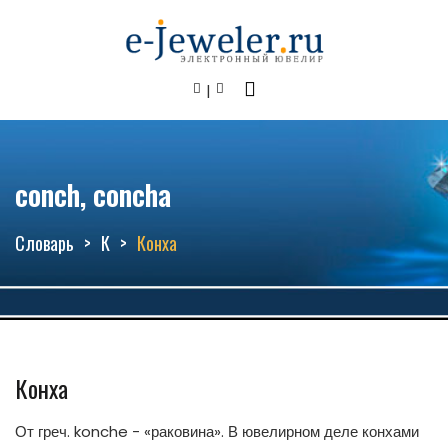
conch, concha
Словарь
К
Конха
Конха
От греч. konche - «раковина». В ювелирном деле конхами