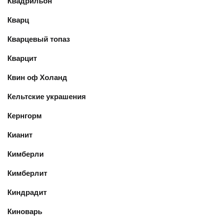
Квадрильон
Кварц
Кварцевый топаз
Кварцит
Квин оф Холанд
Кельтские украшения
Кернгорм
Кианит
Кимберли
Кимберлит
Киндрадит
Киноварь