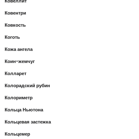
Ковеллит
Ковентри
Ковкость
Коготь
Кожа ангела
Коин-жемчуг
Колларет
Колорадский рубин
Колориметр
Кольца Ньютона
Кольцевая застежка
Кольцемер