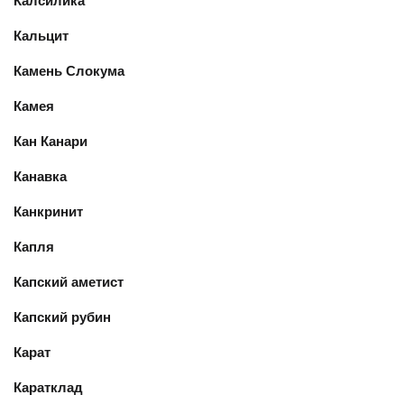
Калсилика
Кальцит
Камень Слокума
Камея
Кан Канари
Канавка
Канкринит
Капля
Капский аметист
Капский рубин
Карат
Каратклад