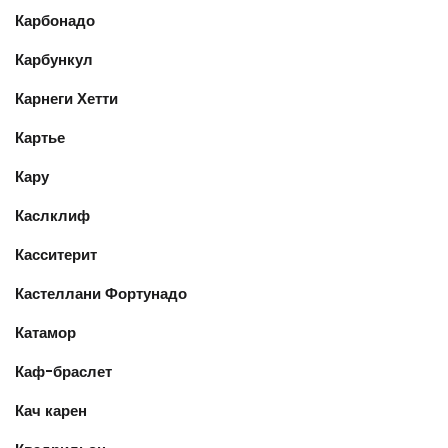
Карбонадо
Карбункул
Карнеги Хетти
Картье
Кару
Каслклиф
Касситерит
Кастеллани Фортунадо
Катамор
Каф-браслет
Кач карен