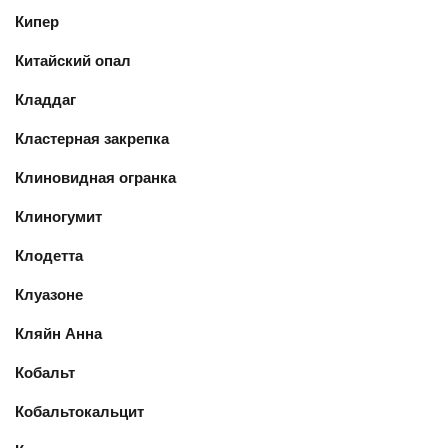
Кипер
Китайский опал
Кладдаг
Кластерная закрепка
Клиновидная огранка
Клиногумит
Клодетта
Клуазоне
Кляйн Анна
Кобальт
Кобальтокальцит