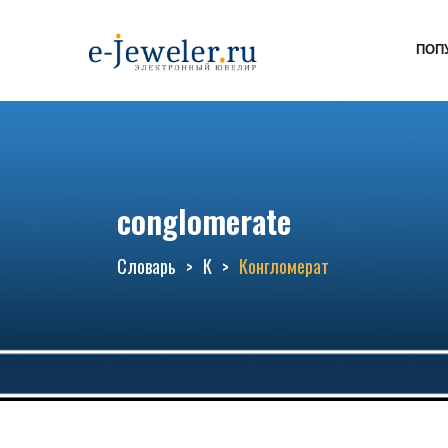
ПОП
conglomerate
Словарь
К
Конгломерат