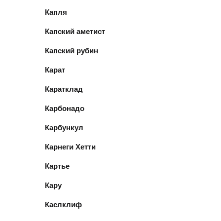
Капля
Капский аметист
Капский рубин
Карат
Каратклад
Карбонадо
Карбункул
Карнеги Хетти
Картье
Кару
Каслклиф