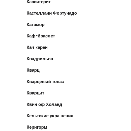
Касситерит
Кастеллани Фортунадо
Катамор
Каф-браслет
Кач карен
Квадрильон
Кварц
Кварцевый топаз
Кварцит
Квин оф Холанд
Кельтские украшения
Кернгорм