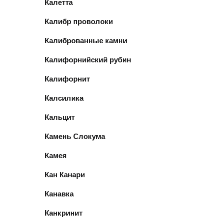
Калетта
Калибр проволоки
Калиброванные камни
Калифорнийский рубин
Калифорнит
Калсилика
Кальцит
Камень Слокума
Камея
Кан Канари
Канавка
Канкринит