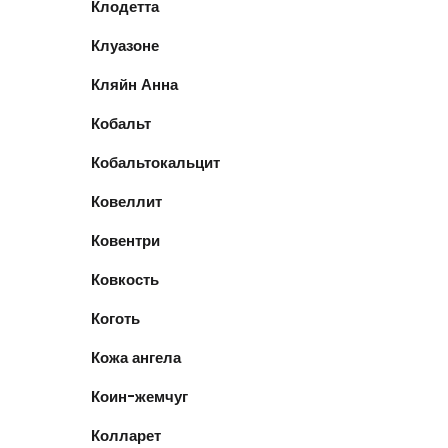
Клодетта
Клуазоне
Кляйн Анна
Кобальт
Кобальтокальцит
Ковеллит
Ковентри
Ковкость
Коготь
Кожа ангела
Коин-жемчуг
Колларет