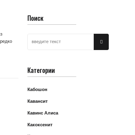
Поиск
из
ередко
Категории
Кабошон
Кавансит
Кавинс Алиса
Какоксенит