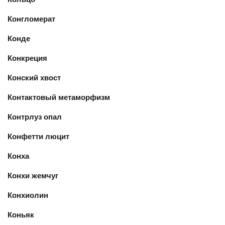
Конгломерат
Конде
Конкреция
Конский хвост
Контактовый метаморфизм
Контрлуз опал
Конфетти люцит
Конха
Конхи жемчуг
Конхиолин
Коньяк