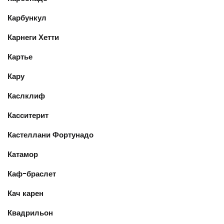
Карбункул
Карнеги Хетти
Картье
Кару
Каслклиф
Касситерит
Кастеллани Фортунадо
Катамор
Каф-браслет
Кач карен
Квадрильон