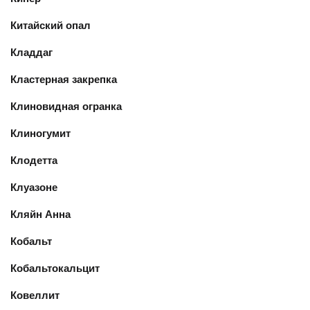
Китайский опал
Кладдаг
Кластерная закрепка
Клиновидная огранка
Клиногумит
Клодетта
Клуазоне
Кляйн Анна
Кобальт
Кобальтокальцит
Ковеллит