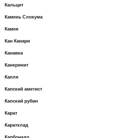
Кальцит
Камень Слокума
Камея
Кан Канари
Канавка
Канкринит
Капля
Капский аметист
Капский рубин
Карат
Каратклад
Карбонадо