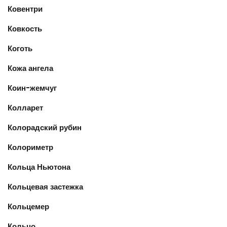
Ковентри
Ковкость
Коготь
Кожа ангела
Коин-жемчуг
Колларет
Колорадский рубин
Колориметр
Кольца Ньютона
Кольцевая застежка
Кольцемер
Кольцо