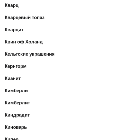
Кварц
Кварцевый топаз
Кварцит
Квин оф Холанд
Кельтские украшения
Кернгорм
Кианит
Кимберли
Кимберлит
Киндрадит
Киноварь
Кипер