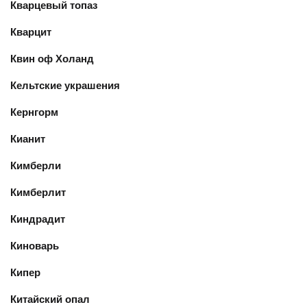
Кварцевый топаз
Кварцит
Квин оф Холанд
Кельтские украшения
Кернгорм
Кианит
Кимберли
Кимберлит
Киндрадит
Киноварь
Кипер
Китайский опал