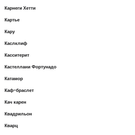
Карнеги Хетти
Картье
Кару
Каслклиф
Касситерит
Кастеллани Фортунадо
Катамор
Каф-браслет
Кач карен
Квадрильон
Кварц