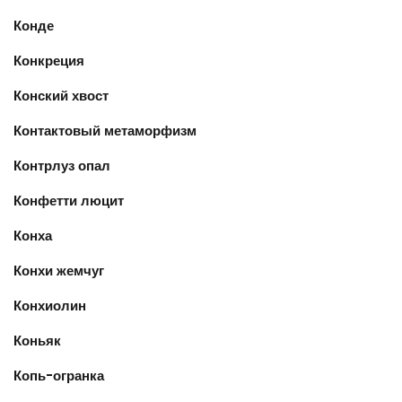
Конде
Конкреция
Конский хвост
Контактовый метаморфизм
Контрлуз опал
Конфетти люцит
Конха
Конхи жемчуг
Конхиолин
Коньяк
Копь-огранка