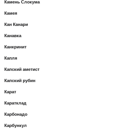
Камень Слокума
Камея
Кан Канари
Канавка
Канкринит
Капля
Капский аметист
Капский рубин
Карат
Каратклад
Карбонадо
Карбункул