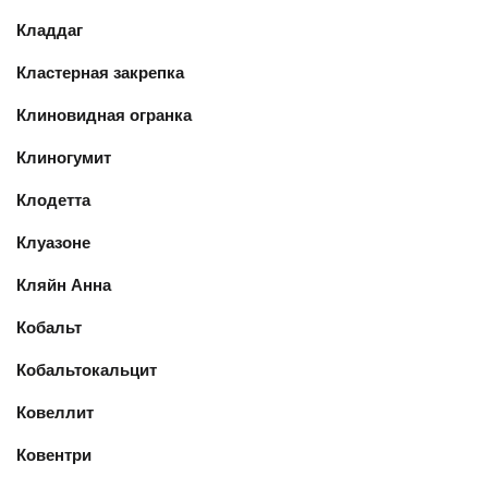
Кладдаг
Кластерная закрепка
Клиновидная огранка
Клиногумит
Клодетта
Клуазоне
Кляйн Анна
Кобальт
Кобальтокальцит
Ковеллит
Ковентри