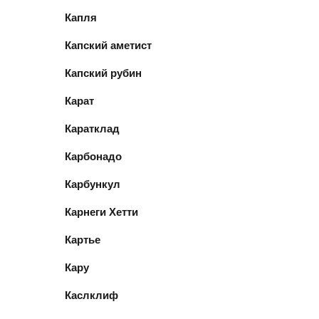
Капля
Капский аметист
Капский рубин
Карат
Каратклад
Карбонадо
Карбункул
Карнеги Хетти
Картье
Кару
Каслклиф