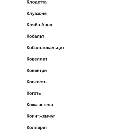
Клодетта
Клуазоне
Кляйн Анна
Кобальт
Кобальтокальцит
Ковеллит
Ковентри
Ковкость
Коготь
Кожа ангела
Коин-жемчуг
Колларет