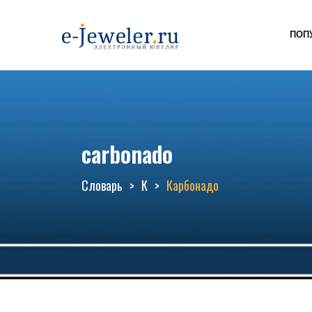
ПОП
carbonado
Словарь
К
Карбонадо