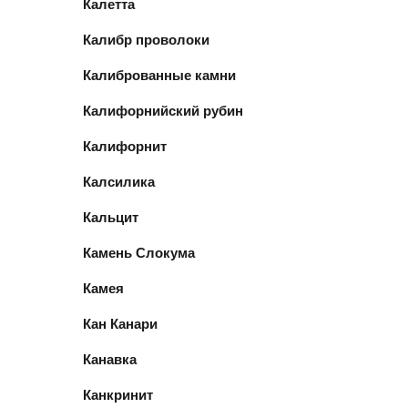
Калетта
Калибр проволоки
Калиброванные камни
Калифорнийский рубин
Калифорнит
Калсилика
Кальцит
Камень Слокума
Камея
Кан Канари
Канавка
Канкринит