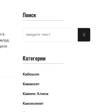
Поиск
и в
 млрд.
деле
Категории
Кабошон
Кавансит
Кавинс Алиса
Какоксенит