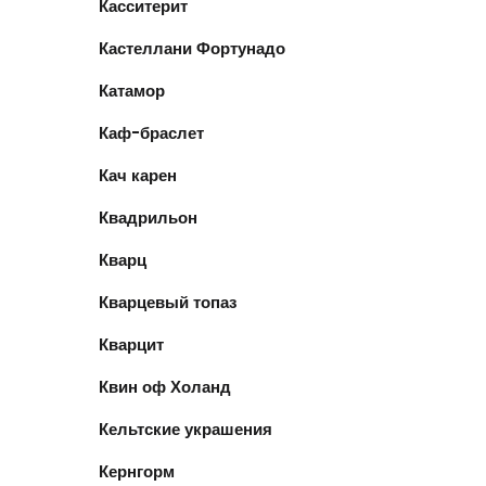
Касситерит
Кастеллани Фортунадо
Катамор
Каф-браслет
Кач карен
Квадрильон
Кварц
Кварцевый топаз
Кварцит
Квин оф Холанд
Кельтские украшения
Кернгорм