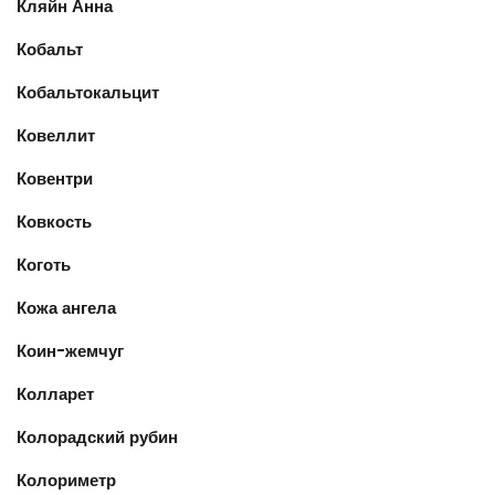
Кляйн Анна
Кобальт
Кобальтокальцит
Ковеллит
Ковентри
Ковкость
Коготь
Кожа ангела
Коин-жемчуг
Колларет
Колорадский рубин
Колориметр