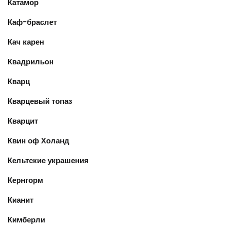
Катамор
Каф-браслет
Кач карен
Квадрильон
Кварц
Кварцевый топаз
Кварцит
Квин оф Холанд
Кельтские украшения
Кернгорм
Кианит
Кимберли