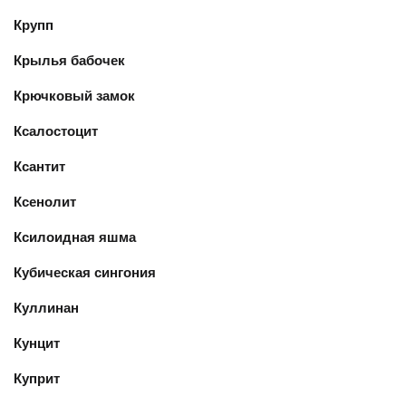
Крупп
Крылья бабочек
Крючковый замок
Ксалостоцит
Ксантит
Ксенолит
Ксилоидная яшма
Кубическая сингония
Куллинан
Кунцит
Куприт