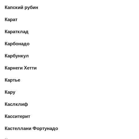
Капский рубин
Карат
Каратклад
Карбонадо
Карбункул
Карнеги Хетти
Картье
Кару
Каслклиф
Касситерит
Кастеллани Фортунадо