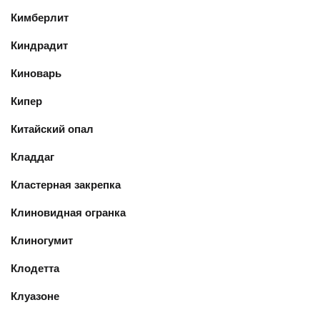
Кимберлит
Киндрадит
Киноварь
Кипер
Китайский опал
Кладдаг
Кластерная закрепка
Клиновидная огранка
Клиногумит
Клодетта
Клуазоне