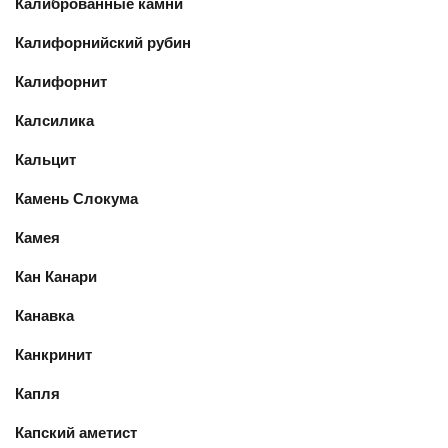
Калиброванные камни
Калифорнийский рубин
Калифорнит
Калсилика
Кальцит
Камень Слокума
Камея
Кан Канари
Канавка
Канкринит
Капля
Капский аметист