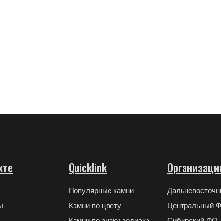
кте
Quicklink
Организаци
Популярные камни
Дальневосточ
ы
Камни по цвету
Центральный 
Камни по знаку зодиака
Сибирский ФО