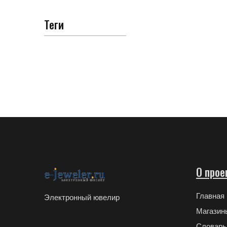
Теги
О прое
Главная
Электронный ювелир
Магазин
Словарь