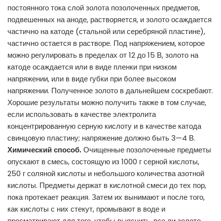
постоянного тока слой золота позолоченных предметов,
подвешенных на аноде, растворяется, и золото осаждается
частично на катоде (стальной или серебряной пластине),
частично остается в растворе. Под напряжением, которое
можно регулировать в пределах от 12 до 15 В, золото на
катоде осаждается или в виде пленки при низком
напряжении, или в виде губки при более высоком
напряжении. Полученное золото в дальнейшем соскребают.
Хорошие результаты можно получить также в том случае,
если использовать в качестве электролита
концентрированную серную кислоту и в качестве катода
свинцовую пластину; напряжение должно быть 3—4 В.
Химический способ.
Очищенные позолоченные предметы
опускают в смесь, состоящую из 1000 г серной кислоты,
250 г соляной кислоты и небольшого количества азотной
кислоты. Предметы держат в кислотной смеси до тех пор,
пока протекает реакция. Затем их вынимают и после того,
как кислоты с них стекут, промывают в воде и
просматривают для того, чтобы выяснить, все ли золото