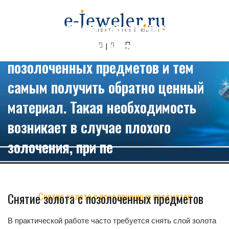
В практической работе часто
требуется снять слой золота с
позолоченных предметов и тем
самым получить обратно ценный
материал. Такая необходимость
возникает в случае плохого
золочения, при пе
Информация
Ювелирное дело
Извлечение чистых металлов
Снятие золота с позолоченных предметов
Снятие золота с позолоченных предметов
В практической работе часто требуется снять слой золота