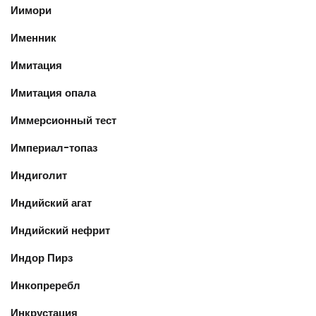
Иимори
Именник
Имитация
Имитация опала
Иммерсионный тест
Империал-топаз
Индиголит
Индийский агат
Индийский нефрит
Индор Пирз
Инкопреребл
Инкрустация