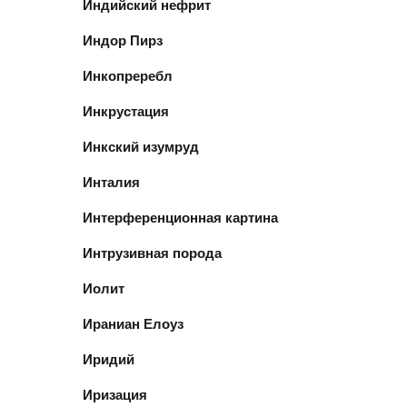
Индийский нефрит
Индор Пирз
Инкопреребл
Инкрустация
Инкский изумруд
Инталия
Интерференционная картина
Интрузивная порода
Иолит
Ираниан Елоуз
Иридий
Иризация