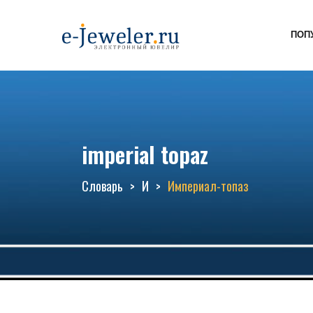
ПОП
imperial topaz
Словарь
И
Империал-топаз