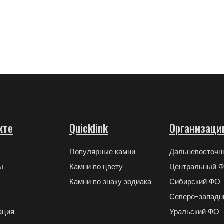
кте
Quicklink
Организаци
Популярные камни
Дальневосточ
ы
Камни по цвету
Центральный 
Камни по знаку зодиака
Сибирский ФО
Северо-запад
ация
Уральский ФО