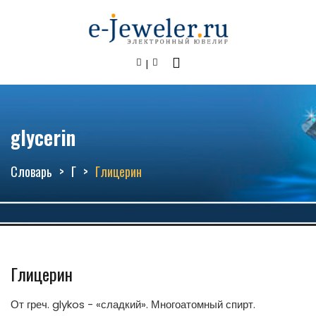
glycerin
Словарь
Г
Глицерин
Глицерин
От греч. glykos - «сладкий». Многоатомный спирт.