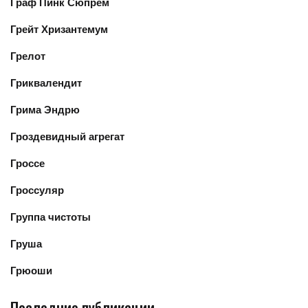
Граф Пинк Сюпрем
Грейт Хризантемум
Грелот
Гриквалендит
Грима Эндрю
Гроздевидный агрегат
Гроссе
Гроссуляр
Группа чистоты
Груша
Грюоши
Последние публикации