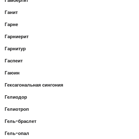
Гамбергит
Ганит
Гарне
Гарниерит
Гарнитур
Гаспеит
Гаюин
Гексагональная сингония
Гелиодор
Гелиотроп
Гель-браслет
Гель-опал