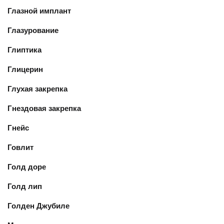
Глазной имплант
Глазурование
Глиптика
Глицерин
Глухая закрепка
Гнездовая закрепка
Гнейс
Говлит
Голд доре
Голд лип
Голден Джубиле