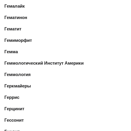
Гемалайк
Гематинон
Гематит
Гемиморфит
Гемма
Геммологический Институт Америки
Геммология
Геркмайеры
Геррис
Герцинит
Гессонит