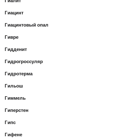
Гиалит
Гиацинт
Гиацинтовый опал
Гивре
Гидденит
Гидрогроссуляр
Гидротерма
Гильош
Гиммель
Гиперстен
Гипс
Гифене