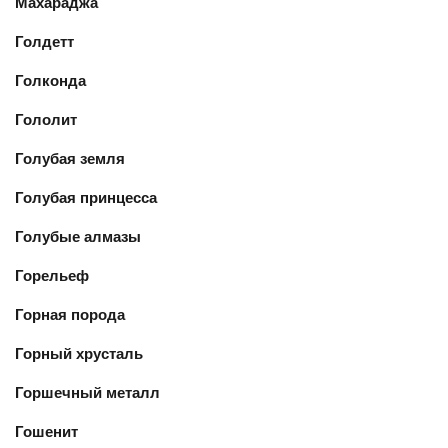
Махараджа
Голдетт
Голконда
Гололит
Голубая земля
Голубая принцесса
Голубые алмазы
Горельеф
Горная порода
Горный хрусталь
Горшечный металл
Гошенит