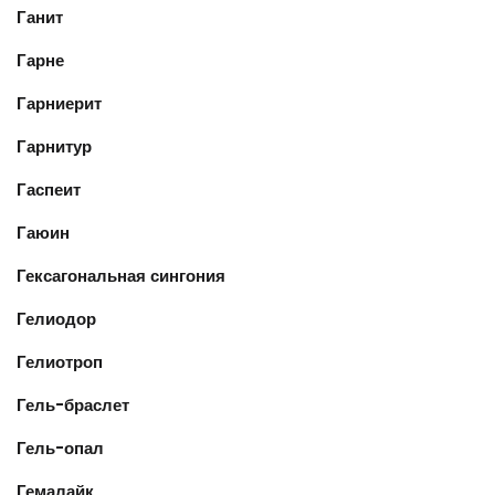
Ганит
Гарне
Гарниерит
Гарнитур
Гаспеит
Гаюин
Гексагональная сингония
Гелиодор
Гелиотроп
Гель-браслет
Гель-опал
Гемалайк