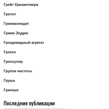
Грейт Хризантемум
Грелот
Гриквалендит
Грима Эндрю
Гроздевидный агрегат
Гроссе
Гроссуляр
Группа чистоты
Груша
Грюоши
Последние публикации