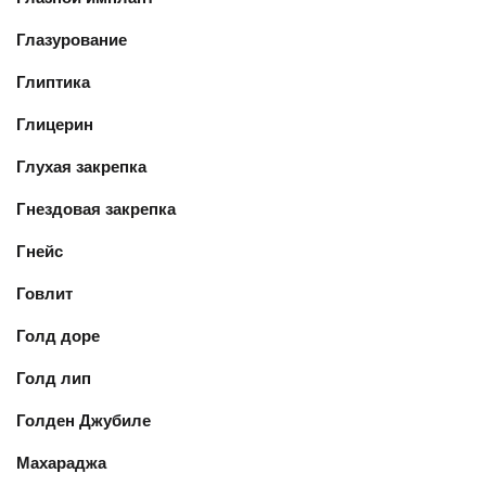
Глазурование
Глиптика
Глицерин
Глухая закрепка
Гнездовая закрепка
Гнейс
Говлит
Голд доре
Голд лип
Голден Джубиле
Махараджа