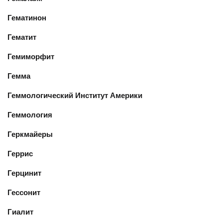
Гематинон
Гематит
Гемиморфит
Гемма
Геммологический Институт Америки
Геммология
Геркмайеры
Геррис
Герцинит
Гессонит
Гиалит