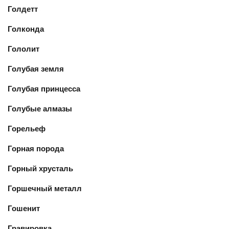
Голдетт
Голконда
Гололит
Голубая земля
Голубая принцесса
Голубые алмазы
Горельеф
Горная порода
Горный хрусталь
Горшечный металл
Гошенит
Гравировка