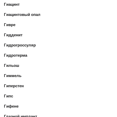
Гиацинт
Гиацинтовый опал
Гивре
Гидденит
Гидрогроссуляр
Гидротерма
Гильош
Гиммель
Гиперстен
Гипс
Гифене
Глазной имплант