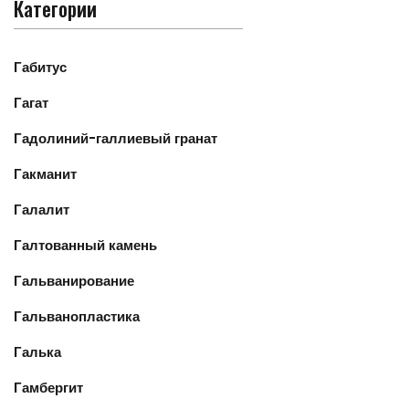
Категории
Габитус
Гагат
Гадолиний-галлиевый гранат
Гакманит
Галалит
Галтованный камень
Гальванирование
Гальванопластика
Галька
Гамбергит