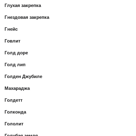
Глухая закрепка
Гнездовая закрепка
Гнейс
Говлит
Голд доре
Голд лип
Голден Джубиле
Махараджа
Голдетт
Голконда
Гололит
Голубая земля