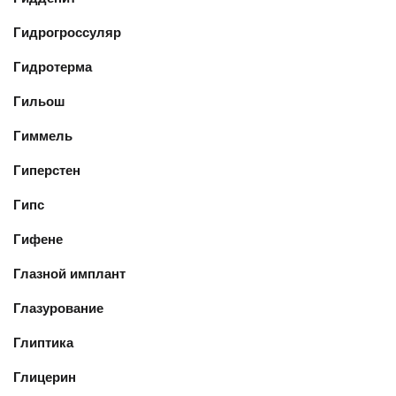
Гидрогроссуляр
Гидротерма
Гильош
Гиммель
Гиперстен
Гипс
Гифене
Глазной имплант
Глазурование
Глиптика
Глицерин