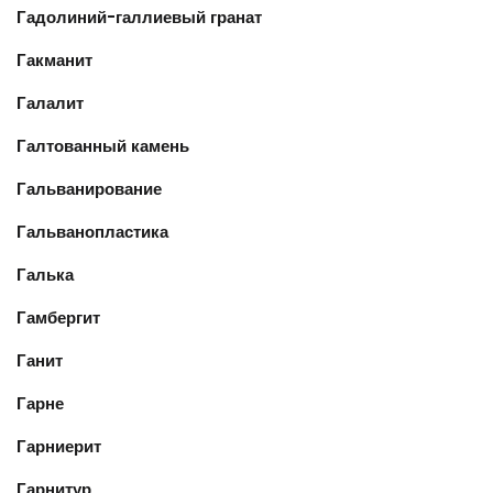
Гадолиний-галлиевый гранат
Гакманит
Галалит
Галтованный камень
Гальванирование
Гальванопластика
Галька
Гамбергит
Ганит
Гарне
Гарниерит
Гарнитур