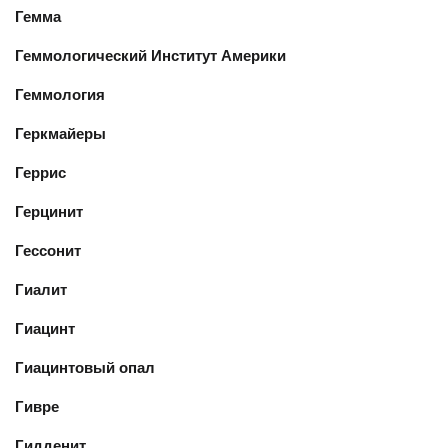
Гемма
Геммологический Институт Америки
Геммология
Геркмайеры
Геррис
Герцинит
Гессонит
Гиалит
Гиацинт
Гиацинтовый опал
Гивре
Гидденит