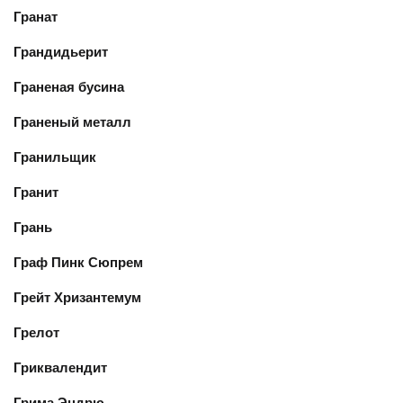
Гранат
Грандидьерит
Граненая бусина
Граненый металл
Гранильщик
Гранит
Грань
Граф Пинк Сюпрем
Грейт Хризантемум
Грелот
Гриквалендит
Грима Эндрю