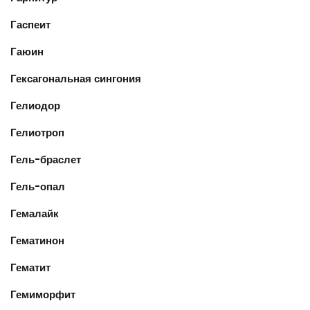
Гаспеит
Гаюин
Гексагональная сингония
Гелиодор
Гелиотроп
Гель-браслет
Гель-опал
Гемалайк
Гематинон
Гематит
Гемиморфит