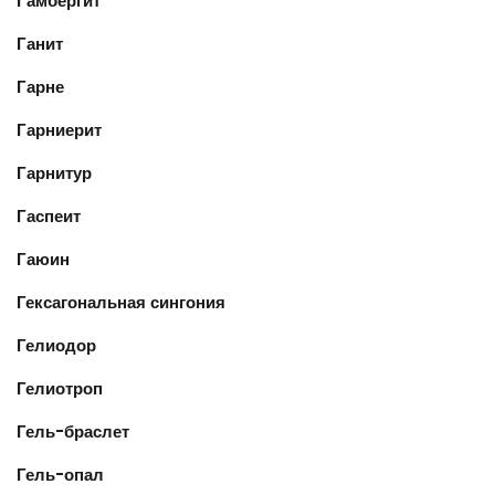
Гамбергит
Ганит
Гарне
Гарниерит
Гарнитур
Гаспеит
Гаюин
Гексагональная сингония
Гелиодор
Гелиотроп
Гель-браслет
Гель-опал