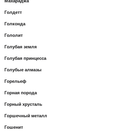
Махараджа
Голдетт
Голконда
Гололит
Голубая земля
Голубая принцесса
Голубые алмазы
Горельеф
Горная порода
Горный хрусталь
Горшечный металл
Гошенит