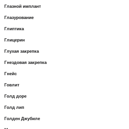
Глазной имплант
Глазурование
Глиптика
Глицерин
Глухая закрепка
Гнездовая закрепка
Гнейс
Говлит
Голд доре
Голд лип
Голден Джубиле