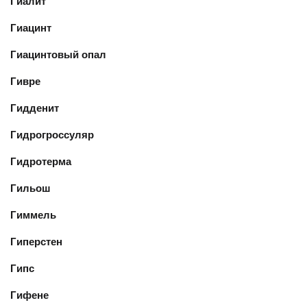
Гиалит
Гиацинт
Гиацинтовый опал
Гивре
Гидденит
Гидрогроссуляр
Гидротерма
Гильош
Гиммель
Гиперстен
Гипс
Гифене