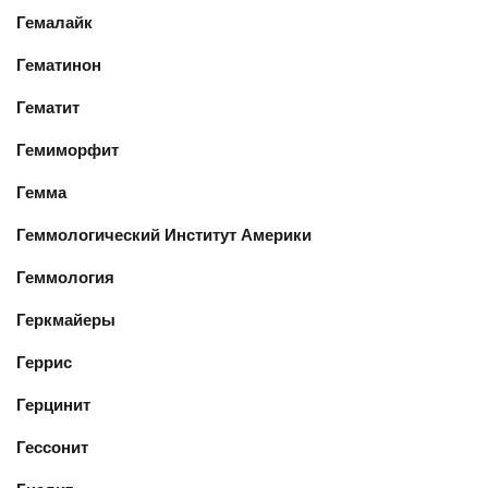
Гемалайк
Гематинон
Гематит
Гемиморфит
Гемма
Геммологический Институт Америки
Геммология
Геркмайеры
Геррис
Герцинит
Гессонит