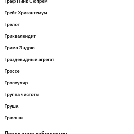
Граф Пинк Сюпрем
Грейт Хризантемум
Грелот
Гриквалендит
Грима Эндрю
Гроздевидный агрегат
Гроссе
Гроссуляр
Группа чистоты
Груша
Грюоши
Последние публикации