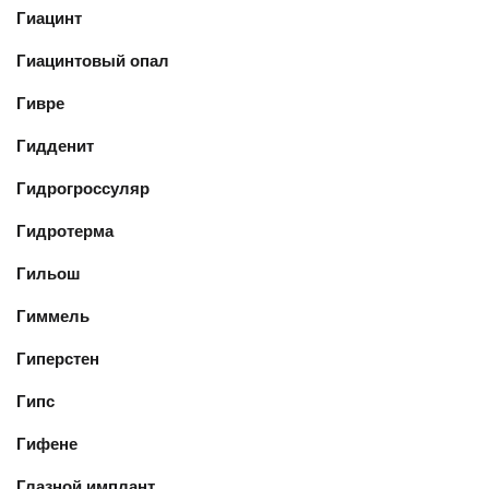
Гиацинт
Гиацинтовый опал
Гивре
Гидденит
Гидрогроссуляр
Гидротерма
Гильош
Гиммель
Гиперстен
Гипс
Гифене
Глазной имплант