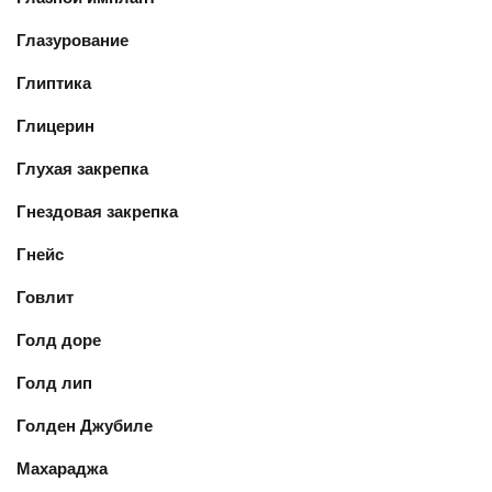
Глазурование
Глиптика
Глицерин
Глухая закрепка
Гнездовая закрепка
Гнейс
Говлит
Голд доре
Голд лип
Голден Джубиле
Махараджа