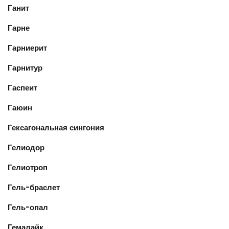
Ганит
Гарне
Гарниерит
Гарнитур
Гаспеит
Гаюин
Гексагональная сингония
Гелиодор
Гелиотроп
Гель-браслет
Гель-опал
Гемалайк