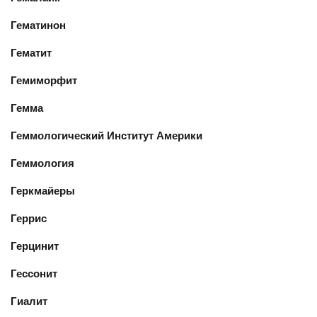
Гематинон
Гематит
Гемиморфит
Гемма
Геммологический Институт Америки
Геммология
Геркмайеры
Геррис
Герцинит
Гессонит
Гиалит