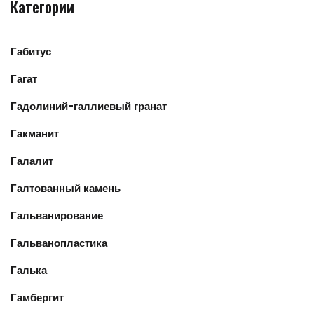
Категории
Габитус
Гагат
Гадолиний-галлиевый гранат
Гакманит
Галалит
Галтованный камень
Гальванирование
Гальванопластика
Галька
Гамбергит