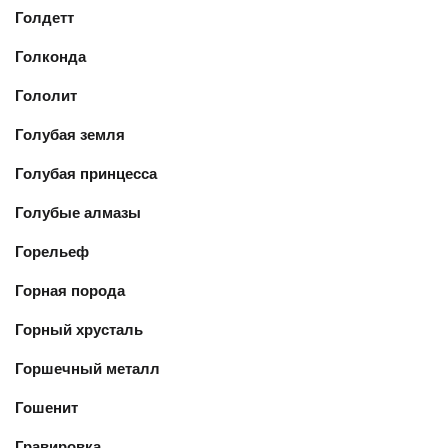
Голдетт
Голконда
Гололит
Голубая земля
Голубая принцесса
Голубые алмазы
Горельеф
Горная порода
Горный хрусталь
Горшечный металл
Гошенит
Гравировка