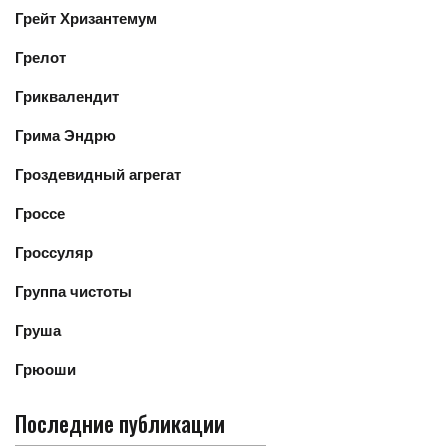
Грейт Хризантемум
Грелот
Гриквалендит
Грима Эндрю
Гроздевидный агрегат
Гроссе
Гроссуляр
Группа чистоты
Груша
Грюоши
Последние публикации