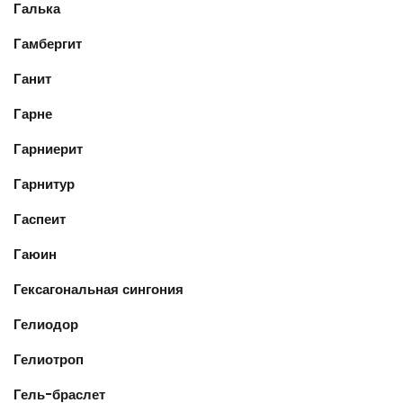
Галька
Гамбергит
Ганит
Гарне
Гарниерит
Гарнитур
Гаспеит
Гаюин
Гексагональная сингония
Гелиодор
Гелиотроп
Гель-браслет