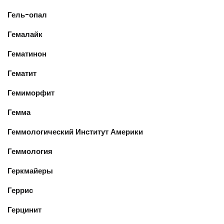
Гель-опал
Гемалайк
Гематинон
Гематит
Гемиморфит
Гемма
Геммологический Институт Америки
Геммология
Геркмайеры
Геррис
Герцинит