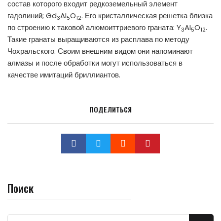
состав которого входит редкоземельный элемент
гадолиний; Gd
AI
O
. Его кристаллическая решетка близка
3
5
12
по строению к таковой алюмоиттриевого граната: Y
AI
O
.
3
5
12
Такие гранаты выращиваются из расплава по методу
Чохральского. Своим внешним видом они напоминают
алмазы и после обработки могут использоваться в
качестве имитаций бриллиантов.
ПОДЕЛИТЬСЯ
Поиск