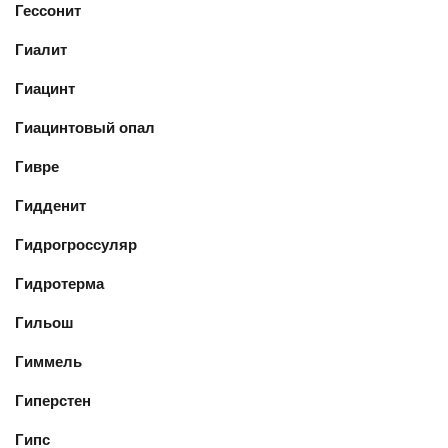
Гессонит
Гиалит
Гиацинт
Гиацинтовый опал
Гивре
Гидденит
Гидрогроссуляр
Гидротерма
Гильош
Гиммель
Гиперстен
Гипс