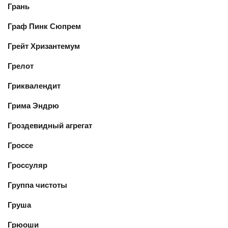
Грань
Граф Пинк Сюпрем
Грейт Хризантемум
Грелот
Гриквалендит
Грима Эндрю
Гроздевидный агрегат
Гроссе
Гроссуляр
Группа чистоты
Груша
Грюоши