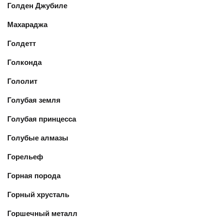
Голден Джубиле
Махараджа
Голдетт
Голконда
Гололит
Голубая земля
Голубая принцесса
Голубые алмазы
Горельеф
Горная порода
Горный хрусталь
Горшечный металл