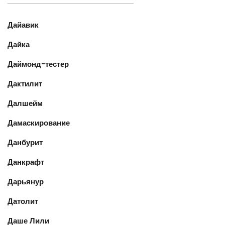
Дайавик
Дайка
Даймонд-тестер
Дактилит
Далшейм
Дамаскирование
Данбурит
Данкрафт
Дарьянур
Датолит
Даше Лили