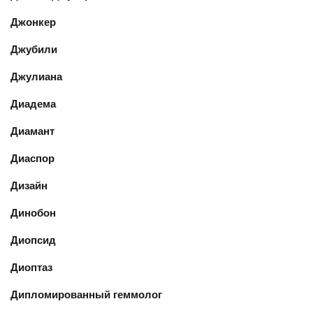
Джонкер
Джубили
Джулиана
Диадема
Диамант
Диаспор
Дизайн
Динобон
Диопсид
Диоптаз
Дипломированный геммолог