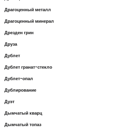
Драгоценный металл
Драгоценный минерал
Дрезден грин
Друза
Дублет
Дублет гранат-стекло
Дублет-опал
Дублирование
Дуэт
Дымчатый кварц
Дымчатый топаз