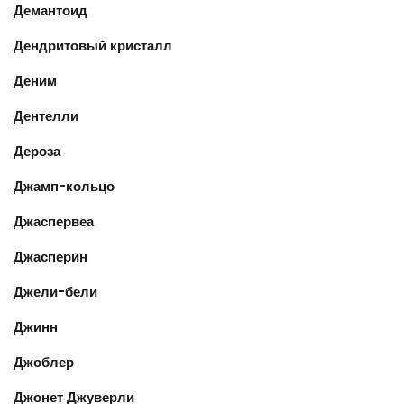
Демантоид
Дендритовый кристалл
Деним
Дентелли
Дероза
Джамп-кольцо
Джаспервеа
Джасперин
Джели-бели
Джинн
Джоблер
Джонет Джуверли