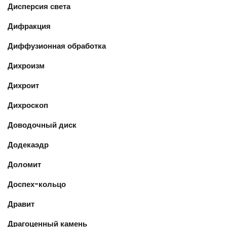
Дисперсия света
Дифракция
Диффузионная обработка
Дихроизм
Дихроит
Дихроскоп
Доводочный диск
Додекаэдр
Доломит
Доспех-кольцо
Дравит
Драгоценный камень