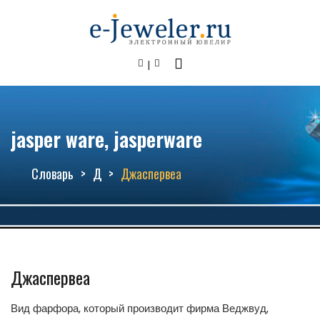
jasper ware, jasperware
Словарь
Д
Джаспервеа
Джаспервеа
Вид фарфора, который производит фирма Веджвуд,