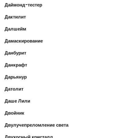
Даймонд-тестер
Дактилит
Далшейм
Дамаскирование
Данбурит
Данкрафт
Дарьянур
Датолит
Даше Лили
Двойник
Двулучепреломление света
Двухосный кристалл