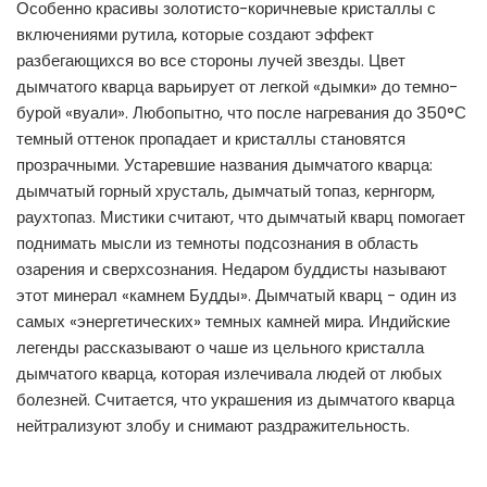
Особенно красивы золотисто-коричневые кристаллы с
включениями рутила, которые создают эффект
разбегающихся во все стороны лучей звезды. Цвет
дымчатого кварца варьирует от легкой «дымки» до темно-
бурой «вуали». Любопытно, что после нагревания до 350°С
темный оттенок пропадает и кристаллы становятся
прозрачными. Устаревшие названия дымчатого кварца:
дымчатый горный хрусталь, дымчатый топаз, кернгорм,
раухтопаз. Мистики считают, что дымчатый кварц помогает
поднимать мысли из темноты подсознания в область
озарения и сверхсознания. Недаром буддисты называют
этот минерал «камнем Будды». Дымчатый кварц - один из
самых «энергетических» темных камней мира. Индийские
легенды рассказывают о чаше из цельного кристалла
дымчатого кварца, которая излечивала людей от любых
болезней. Считается, что украшения из дымчатого кварца
нейтрализуют злобу и снимают раздражительность.