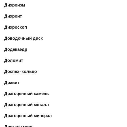
Дихроизм
Дихроит
Дихроскоп
Доводочный диск
Додекаэдр
Доломит
Доспех-кольцо
Дравит
Драгоценный камень
Драгоценный металл
Драгоценный минерал
Дрезден грин