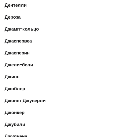
Дентелли
Дероза
Джамп-кольцо
Джаспервеа
Джасперин
Джели-бели
Джинн
Джоблер
Джонет Джуверли
Джонкер
Джубили
Джулиана