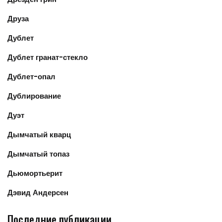
Друза
Дублет
Дублет гранат-стекло
Дублет-опал
Дублирование
Дуэт
Дымчатый кварц
Дымчатый топаз
Дьюмортьерит
Дэвид Андерсен
Последние публикации