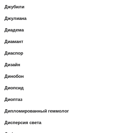
Джубили
Джулиана
Диадема
Диамант
Диаспор
Дизайн
Динобон
Диопсид
Диоптаз
Дипломированный геммолог
Дисперсия света