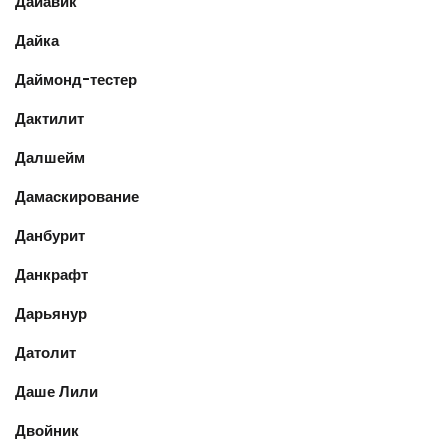
Дайавик
Дайка
Даймонд-тестер
Дактилит
Далшейм
Дамаскирование
Данбурит
Данкрафт
Дарьянур
Датолит
Даше Лили
Двойник