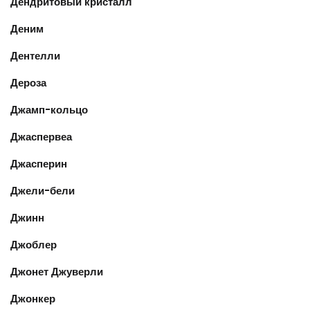
Дендритовый кристалл
Деним
Дентелли
Дероза
Джамп-кольцо
Джаспервеа
Джасперин
Джели-бели
Джинн
Джоблер
Джонет Джуверли
Джонкер