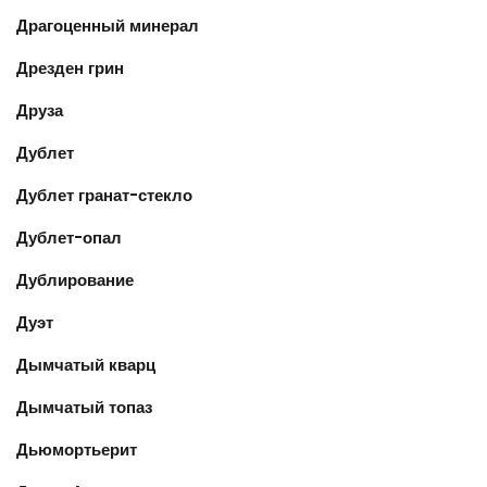
Драгоценный минерал
Дрезден грин
Друза
Дублет
Дублет гранат-стекло
Дублет-опал
Дублирование
Дуэт
Дымчатый кварц
Дымчатый топаз
Дьюмортьерит