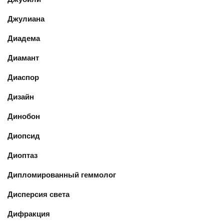
Джулиана
Диадема
Диамант
Диаспор
Дизайн
Динобон
Диопсид
Диоптаз
Дипломированный геммолог
Дисперсия света
Дифракция