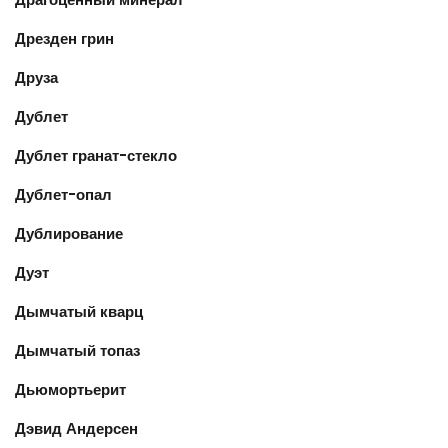
Дрезден грин
Друза
Дублет
Дублет гранат-стекло
Дублет-опал
Дублирование
Дуэт
Дымчатый кварц
Дымчатый топаз
Дьюмортьерит
Дэвид Андерсен