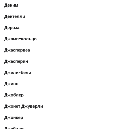
Деним
Дентелли
Дероза
Джамп-кольцо
Джаспервеа
Джасперин
Джели-бели
Джинн
Джоблер
Джонет Джуверли
Джонкер
Джубили