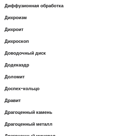
Диффузионная обработка
Дихроизм
Дихроит
Дихроскоп
Доводочный диск
Додекаэдр
Доломит
Доспех-кольцо
Дравит
Драгоценный камень
Драгоценный металл
Драгоценный минерал