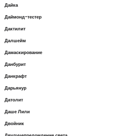
Дайка
Даймонд-тестер
Дактилит
Далшейм
Дамаскирование
Данбурит
Данкрафт
Дарьянур
Датолит
Даше Лили
Двойник
Двулучепреломление света