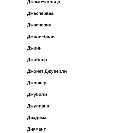
Джамп-кольцо
Джаспервеа
Джасперин
Джели-бели
Джинн
Джоблер
Джонет Джуверли
Джонкер
Джубили
Джулиана
Диадема
Диамант