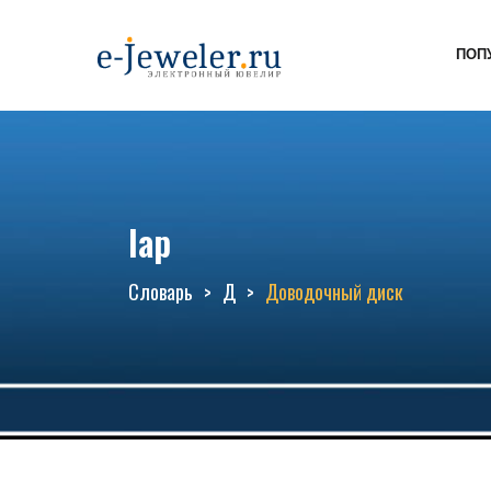
ПОП
lap
Словарь
Д
Доводочный диск