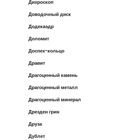
Дихроскоп
Доводочный диск
Додекаэдр
Доломит
Доспех-кольцо
Дравит
Драгоценный камень
Драгоценный металл
Драгоценный минерал
Дрезден грин
Друза
Дублет