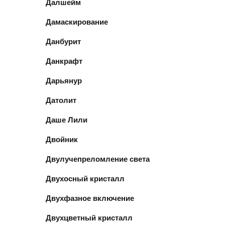
Далшейм
Дамаскирование
Данбурит
Данкрафт
Дарьянур
Датолит
Даше Лили
Двойник
Двулучепреломление света
Двухосный кристалл
Двухфазное включение
Двухцветный кристалл