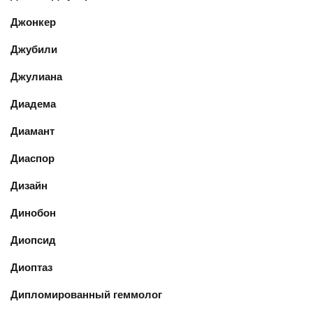
Джонкер
Джубили
Джулиана
Диадема
Диамант
Диаспор
Дизайн
Динобон
Диопсид
Диоптаз
Дипломированный геммолог