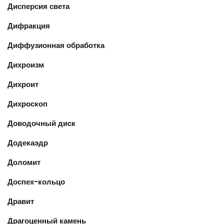
Дисперсия света
Дифракция
Диффузионная обработка
Дихроизм
Дихроит
Дихроскоп
Доводочный диск
Додекаэдр
Доломит
Доспех-кольцо
Дравит
Драгоценный камень