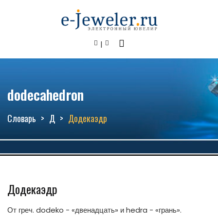
dodecahedron
Словарь
Д
Додекаэдр
Додекаэдр
От греч. dodeko - «двенадцать» и hedra - «грань».