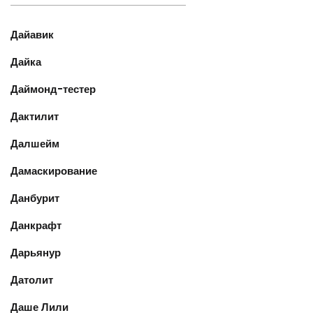
Дайавик
Дайка
Даймонд-тестер
Дактилит
Далшейм
Дамаскирование
Данбурит
Данкрафт
Дарьянур
Датолит
Даше Лили