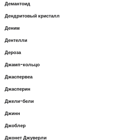
Демантоид
Дендритовый кристалл
Деним
Дентелли
Дероза
Джамп-кольцо
Джаспервеа
Джасперин
Джели-бели
Джинн
Джоблер
Джонет Джуверли