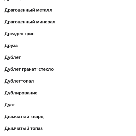
Драгоценный металл
Драгоценный минерал
Дрезден грин
Друза
Дублет
Дублет гранат-стекло
Дублет-опал
Дублирование
Дуэт
Дымчатый кварц
Дымчатый топаз