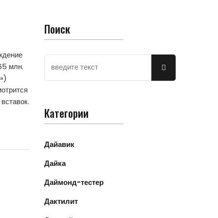
Поиск
ждение
65 млн.
»)
мотрится
 вставок.
Категории
Дайавик
Дайка
Даймонд-тестер
Дактилит