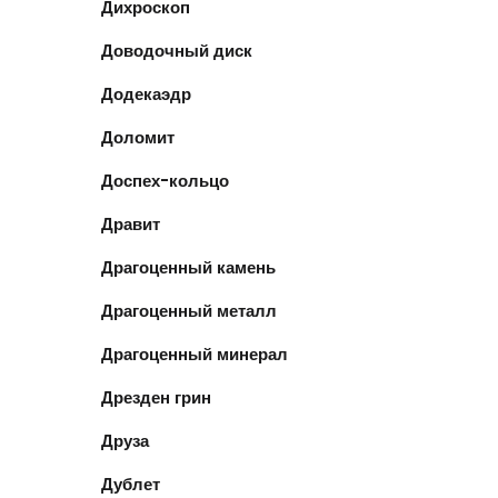
Дихроскоп
Доводочный диск
Додекаэдр
Доломит
Доспех-кольцо
Дравит
Драгоценный камень
Драгоценный металл
Драгоценный минерал
Дрезден грин
Друза
Дублет