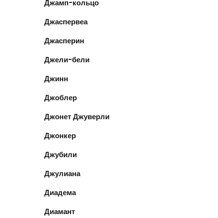
Джамп-кольцо
Джаспервеа
Джасперин
Джели-бели
Джинн
Джоблер
Джонет Джуверли
Джонкер
Джубили
Джулиана
Диадема
Диамант