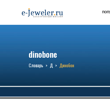
ПОП
dinobone
Словарь
Д
Динобон