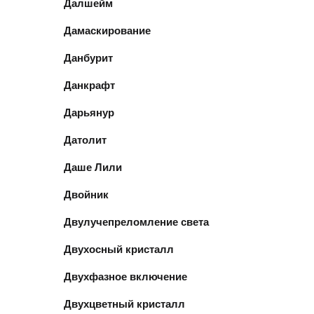
Далшейм
Дамаскирование
Данбурит
Данкрафт
Дарьянур
Датолит
Даше Лили
Двойник
Двулучепреломление света
Двухосный кристалл
Двухфазное включение
Двухцветный кристалл