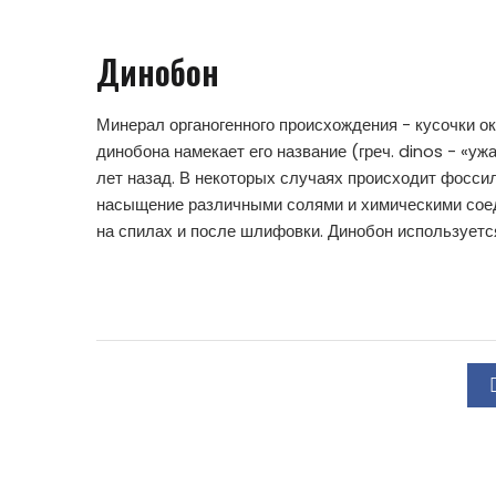
Динобон
Минерал органогенного происхождения - кусочки 
динобона намекает его название (греч. dinos - «уж
лет назад. В некоторых случаях происходит фоссили
насыщение различными солями и химическими соеди
на спилах и после шлифовки. Динобон используется 