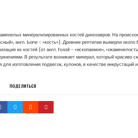
окаменелых минерализированных костей динозавров. На происхо
асный», англ. Ьоnе - «кость»). Древние рептилии вымерли около 
зация их костей (от англ. fossil - «ископаемое», «окаменелость
нениями. В результате возникает минерал, который красиво с
для изготовления подвесок, кулонов, в качестве инкрустаций и
ПОДЕЛИТЬСЯ