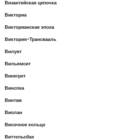
Византийская цепочка
Викториа
Викторианская эпоха
Виктория-Трансвааль
Вилуит
Вильямсит
Винегрет
Винспеа
Винтаж
Виолан
Височное кольцо
Виттельсбах