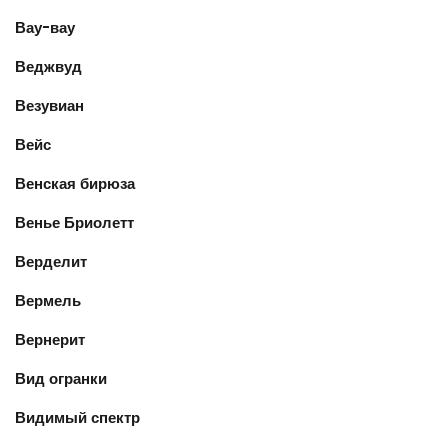
Вау-вау
Веджвуд
Везувиан
Вейс
Венская бирюза
Венье Бриолетт
Верделит
Вермель
Вернерит
Вид огранки
Видимый спектр