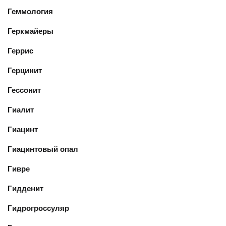
Геммология
Геркмайеры
Геррис
Герцинит
Гессонит
Гиалит
Гиацинт
Гиацинтовый опал
Гивре
Гидденит
Гидрогроссуляр