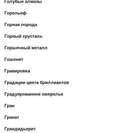
Голубые алмазы
Горельеф
Горная порода
Горный хрусталь
Горшечный металл
Гошенит
Гравировка
Градации цвета бриллиантов
Градуированное ожерелье
Гран
Гранат
Грандидьерит