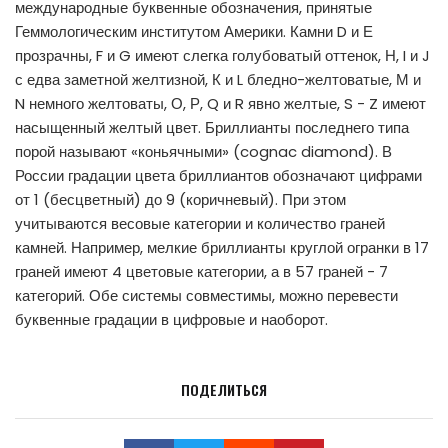
международные буквенные обозначения, принятые
Геммологическим институтом Америки. Камни D и Е
прозрачны, F и G имеют слегка голубоватый оттенок, Н, I и J
с едва заметной желтизной, К и L бледно-желтоватые, М и
N немного желтоваты, О, Р, Q и R явно желтые, S - Z имеют
насыщенный желтый цвет. Бриллианты последнего типа
порой называют «коньячными» (cognac diamond). В
России градации цвета бриллиантов обозначают цифрами
от 1 (бесцветный) до 9 (коричневый). При этом
учитываются весовые категории и количество граней
камней. Например, мелкие бриллианты круглой огранки в 17
граней имеют 4 цветовые категории, а в 57 граней - 7
категорий. Обе системы совместимы, можно перевести
буквенные градации в цифровые и наоборот.
ПОДЕЛИТЬСЯ