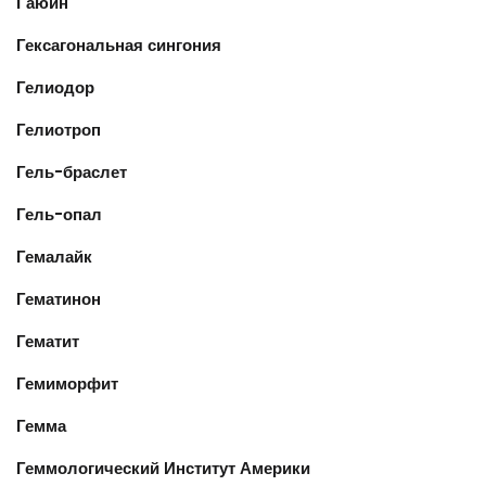
Гаюин
Гексагональная сингония
Гелиодор
Гелиотроп
Гель-браслет
Гель-опал
Гемалайк
Гематинон
Гематит
Гемиморфит
Гемма
Геммологический Институт Америки