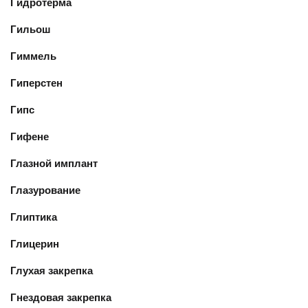
Гидротерма
Гильош
Гиммель
Гиперстен
Гипс
Гифене
Глазной имплант
Глазурование
Глиптика
Глицерин
Глухая закрепка
Гнездовая закрепка