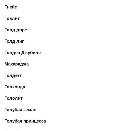
Гнейс
Говлит
Голд доре
Голд лип
Голден Джубиле
Махараджа
Голдетт
Голконда
Гололит
Голубая земля
Голубая принцесса