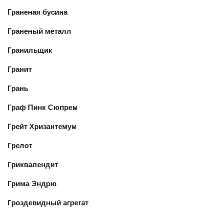
Граненая бусина
Граненый металл
Гранильщик
Гранит
Грань
Граф Пинк Сюпрем
Грейт Хризантемум
Грелот
Гриквалендит
Грима Эндрю
Гроздевидный агрегат