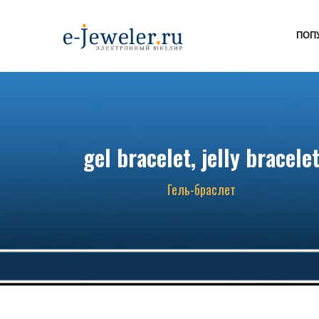
ПОП
gel bracelet, jelly bracele
Гель-браслет