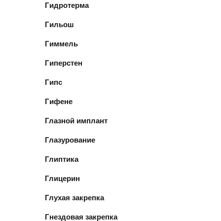
Гидротерма
Гильош
Гиммель
Гиперстен
Гипс
Гифене
Глазной имплант
Глазурование
Глиптика
Глицерин
Глухая закрепка
Гнездовая закрепка