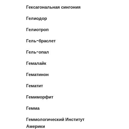
Гексагональная сингония
Гелиодор
Гелиотроп
Гель-браслет
Гель-опал
Гемалайк
Гематинон
Гематит
Гемиморфит
Гемма
Геммологический Институт
Америки