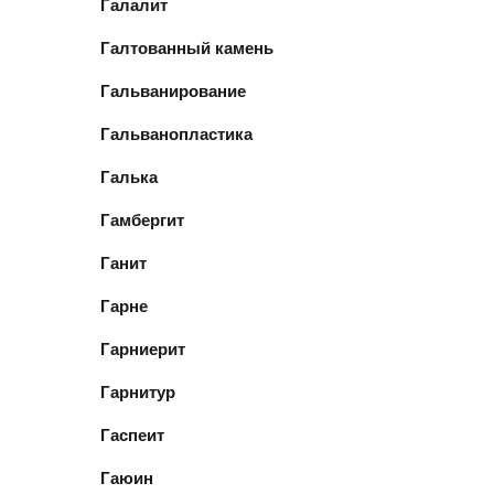
Галалит
Галтованный камень
Гальванирование
Гальванопластика
Галька
Гамбергит
Ганит
Гарне
Гарниерит
Гарнитур
Гаспеит
Гаюин