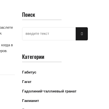
Поиск
браслете
и.
 когда в
ров.
Категории
Габитус
Гагат
Гадолиний-галлиевый гранат
Гакманит