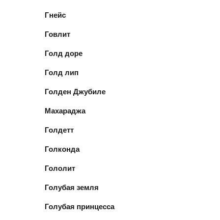
Гнейс
Говлит
Голд доре
Голд лип
Голден Джубиле
Махараджа
Голдетт
Голконда
Гололит
Голубая земля
Голубая принцесса