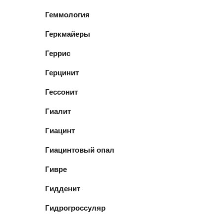
Геммология
Геркмайеры
Геррис
Герцинит
Гессонит
Гиалит
Гиацинт
Гиацинтовый опал
Гивре
Гидденит
Гидрогроссуляр