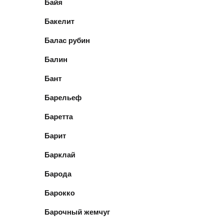
Байя
Бакелит
Балас рубин
Балин
Бант
Барельеф
Баретта
Барит
Барклай
Барода
Барокко
Барочный жемчуг