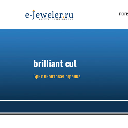
ПОП
brilliant cut
Бриллиантовая огранка