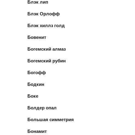
Блэк лип
Блэк Орлофф
Блэк хиллз голд
Бовенит
Богемский алмаз
Богемский рубин
Богофф
Бодкин
Боке
Болдер опал
Большая симметрия
Бонамит