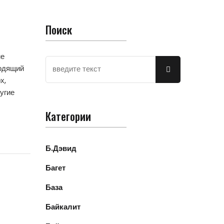
Поиск
не
ходящий
х,
угие
Категории
Б.Дэвид
Багет
База
Байкалит