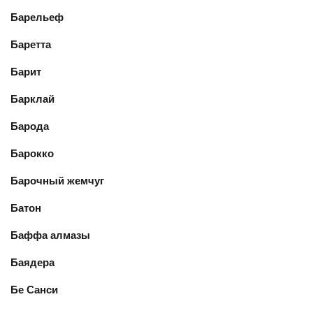
Барельеф
Баретта
Барит
Барклай
Барода
Барокко
Барочный жемчуг
Батон
Баффа алмазы
Баядера
Бе Санси