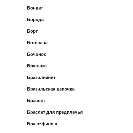
Бондиг
Борода
Борт
Ботсвана
Бочонок
Браганза
Бразилианит
Бразильская цепочка
Браслет
Браслет для предплечья
Браш-финиш