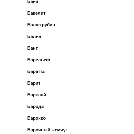
Байя
Бакелит
Балас рубин
Балин
Бант
Барельеф
Баретта
Барит
Барклай
Барода
Барокко
Барочный жемчуг