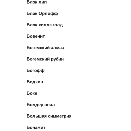
Блэк лип
Блэк Орлофф
Блэк хиллз голд
Бовенит
Богемский алмаз
Богемский рубин
Богофф
Бодкин
Боке
Болдер опал
Большая симметрия
Бонамит