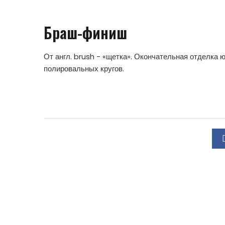
Браш-финиш
От англ. brush - «щетка». Окончательная отделк
полировальных кругов.