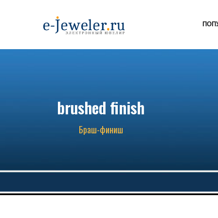
ПОП
brushed finish
Браш-финиш