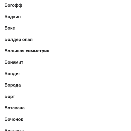
Богофф
Бодкин
Боке
Болдер опал
Большая симметрия
Бонамит
Бондиг
Борода
Борт
Ботсвана
Бочонок
Браганза