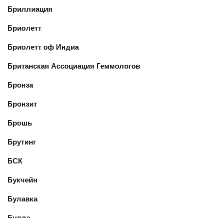
Бриллиация
Бриолетт
Бриолетт оф Индиа
Британская Ассоциация Геммологов
Бронза
Бронзит
Брошь
Брутинг
БСК
Букчейн
Булавка
Булла