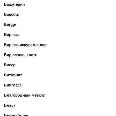
Бижутерия
Биксбит
Бинди
Бирюза
Бирюза искусственная
Бирюзовая кость
Бисер
Битовнит
Бичгласс
Благородный металл
Блеск
Блинг-блинг