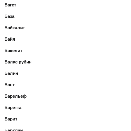
Багет
База
Байкалит
Байя
Бакелит
Балас рубин
Балин
Бант
Барельеф
Баретта
Барит
Барклай