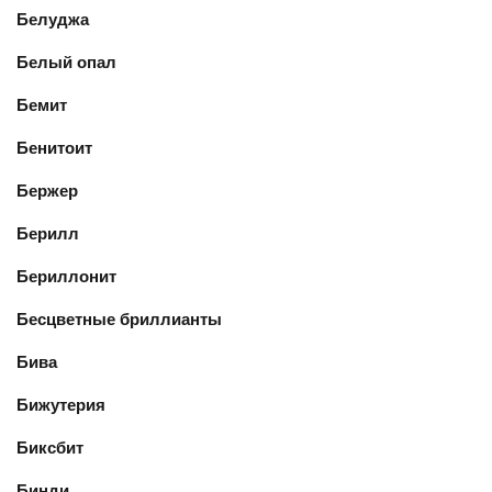
Белуджа
Белый опал
Бемит
Бенитоит
Бержер
Берилл
Бериллонит
Бесцветные бриллианты
Бива
Бижутерия
Биксбит
Бинди