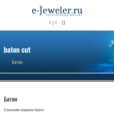
baton cut
Батон
Батон
Синоним огранки багет.