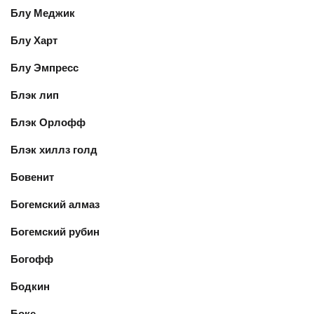
Блу Меджик
Блу Харт
Блу Эмпресс
Блэк лип
Блэк Орлофф
Блэк хиллз голд
Бовенит
Богемский алмаз
Богемский рубин
Богофф
Бодкин
Боке