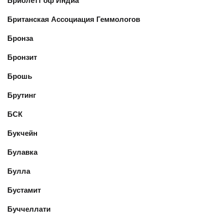
Бриолетт оф Индиа
Британская Ассоциация Геммологов
Бронза
Бронзит
Брошь
Брутинг
БСК
Букчейн
Булавка
Булла
Бустамит
Буччеллати