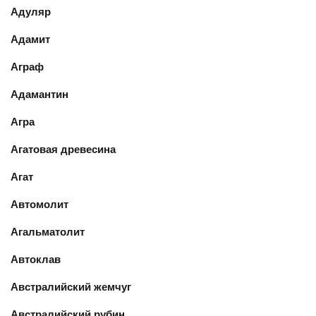
Адуляр
Адамит
Аграф
Адамантин
Агра
Агатовая древесина
Агат
Автомолит
Агальматолит
Автоклав
Австралийский жемчуг
Австралийский рубин