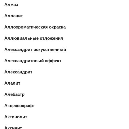
Алмаз
Алланит
Аллохроматическая окраска
Аллювиальные отложения
Александрит искусственный
Александритовый эффект
Александрит
Алалит
Алебастр
Акцессокрафт
Актинолит
Аксинит