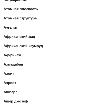
Атомная плоскость
Атомная структура
Аугелит
Африканский жад
Африканский изумруд
Аффинаж
Ахмадабад
Ахоит
Ахроит
Ашберг
Ашер джозеф