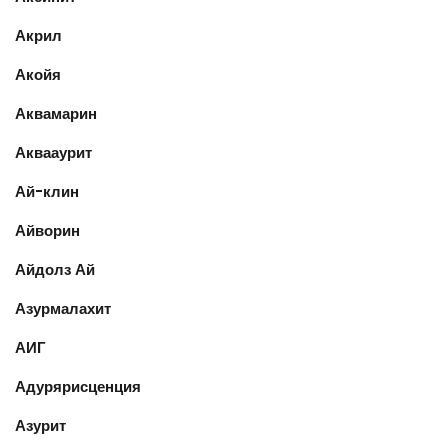
Акрил
Акойя
Аквамарин
Аквааурит
Ай-клин
Айворин
Айдолз Ай
Азурмалахит
АИГ
Адурярисценция
Азурит