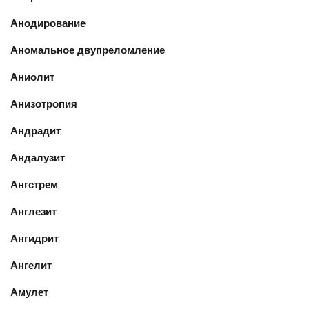
Анодирование
Аномальное двупреломление
Аниолит
Анизотропия
Андрадит
Андалузит
Ангстрем
Англезит
Ангидрит
Ангелит
Амулет