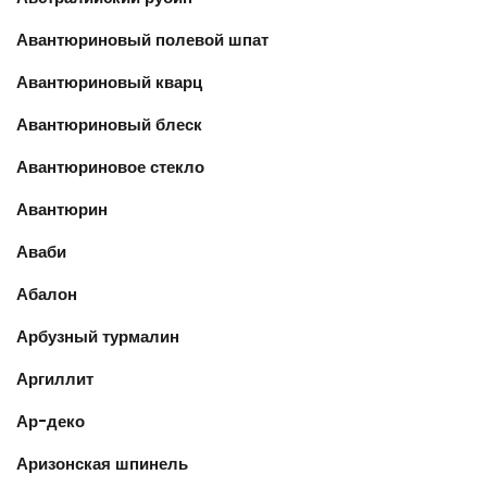
Авантюриновый полевой шпат
Авантюриновый кварц
Авантюриновый блеск
Авантюриновое стекло
Авантюрин
Аваби
Абалон
Арбузный турмалин
Аргиллит
Ар-деко
Аризонская шпинель