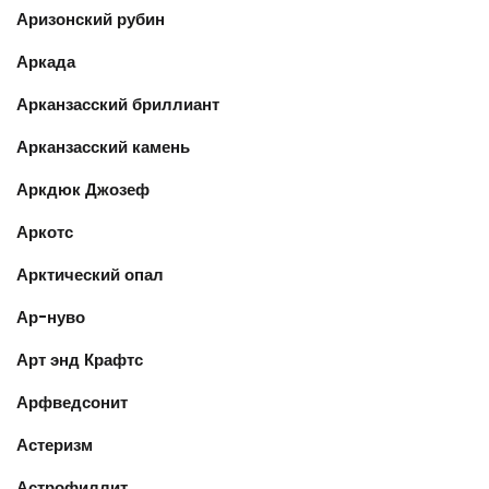
Аризонский рубин
Аркада
Арканзасский бриллиант
Арканзасский камень
Аркдюк Джозеф
Аркотс
Арктический опал
Ар-нуво
Арт энд Крафтс
Арфведсонит
Астеризм
Астрофиллит