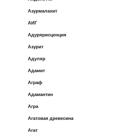
Азурмалахит
АИГ
Адурярисценция
Азурит
Адуляр
Адамит
Аграф
Адамантин
Агра
Агатовая древесина
Агат