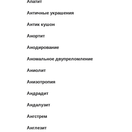
Апатит
Античные украшения
Антик кушон
Анортит
Анодирование
Аномальное двупреломление
Аниолит
Анизотропия
Андрадит
Андалузит
Ангстрем
Англезит