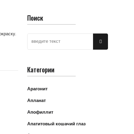
Поиск
окраску.
Категории
Арагонит
Апланат
Апофиллит
Апатитовый кошачий глаз