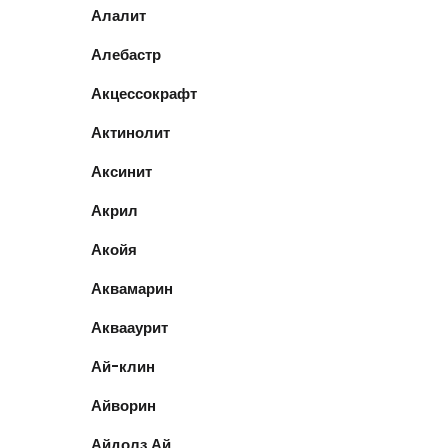
Алалит
Алебастр
Акцессокрафт
Актинолит
Аксинит
Акрил
Акойя
Аквамарин
Аквааурит
Ай-клин
Айворин
Айдолз Ай