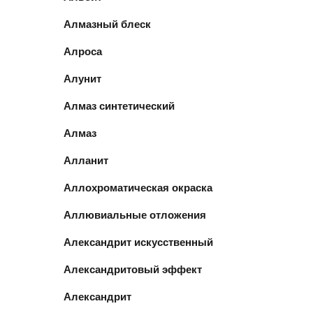
Алмазный блеск
Алроса
Алунит
Алмаз синтетический
Алмаз
Алланит
Аллохроматическая окраска
Аллювиальные отложения
Александрит искусственный
Александритовый эффект
Александрит