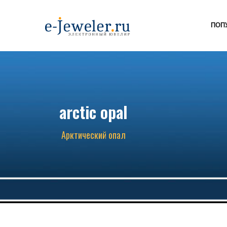
ПОП
arctic opal
Арктический опал