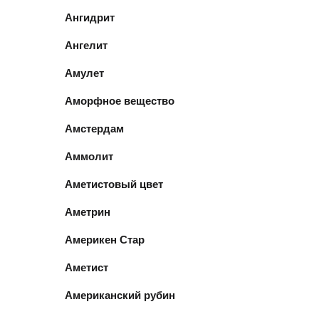
Ангидрит
Ангелит
Амулет
Аморфное вещество
Амстердам
Аммолит
Аметистовый цвет
Аметрин
Америкен Стар
Аметист
Американский рубин