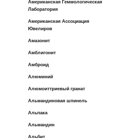
Американская Геммологическая
Лаборатория
Американская Ассоциация
Ювелиров
Амазонит
Амблигонит
Амброид
Алюминий
Алюмоиттриевый гранат
Альмандиновая шпинель
Альпака
Альмандин
Альбит