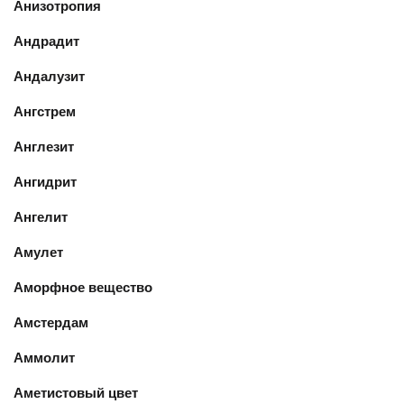
Анизотропия
Андрадит
Андалузит
Ангстрем
Англезит
Ангидрит
Ангелит
Амулет
Аморфное вещество
Амстердам
Аммолит
Аметистовый цвет