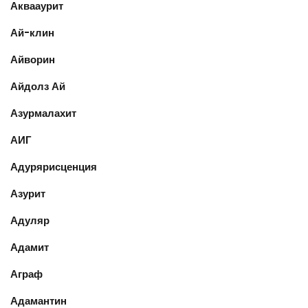
Аквааурит
Ай-клин
Айворин
Айдолз Ай
Азурмалахит
АИГ
Адурярисценция
Азурит
Адуляр
Адамит
Аграф
Адамантин