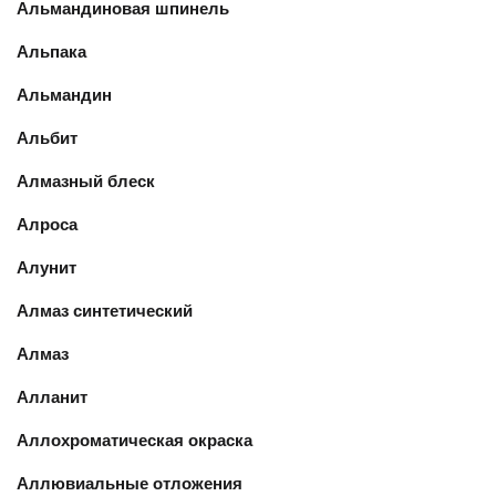
Альмандиновая шпинель
Альпака
Альмандин
Альбит
Алмазный блеск
Алроса
Алунит
Алмаз синтетический
Алмаз
Алланит
Аллохроматическая окраска
Аллювиальные отложения