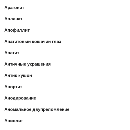
Арагонит
Апланат
Апофиллит
Апатитовый кошачий глаз
Апатит
Античные украшения
Антик кушон
Анортит
Анодирование
Аномальное двупреломление
Аниолит