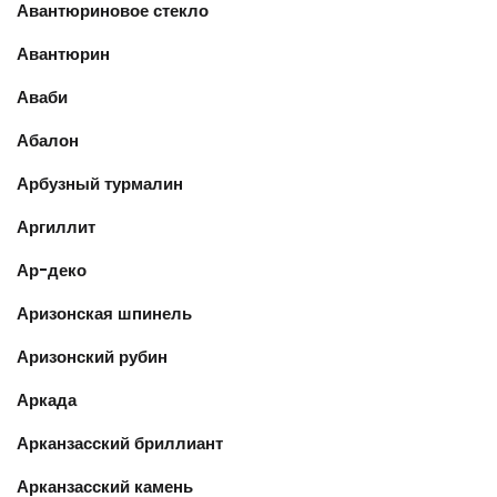
Авантюриновое стекло
Авантюрин
Аваби
Абалон
Арбузный турмалин
Аргиллит
Ар-деко
Аризонская шпинель
Аризонский рубин
Аркада
Арканзасский бриллиант
Арканзасский камень