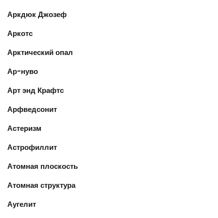
Аркдюк Джозеф
Аркотс
Арктический опал
Ар-нуво
Арт энд Крафтс
Арфведсонит
Астеризм
Астрофиллит
Атомная плоскость
Атомная структура
Аугелит