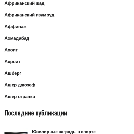
Африканский жад
Африканский изумруд
Аффинаж
Ахмадабад
Ахоит
Ахроит
Ашберг
Ашер джозеф
Ашер огранка
Последние публикации
Ювелирные награды в спорте