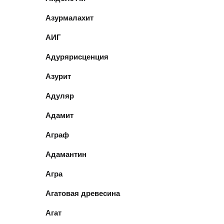
Азурмалахит
АИГ
Адурярисценция
Азурит
Адуляр
Адамит
Аграф
Адамантин
Агра
Агатовая древесина
Агат