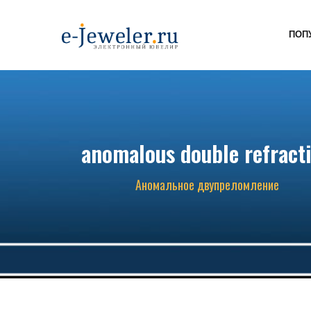
ПОП
anomalous double refract
Аномальное двупреломление