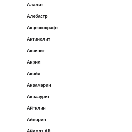
Алалит
Алебастр
Акцессокрафт
Актинолит
Аксинит
Акрил
Акойя
Аквамарин
Аквааурит
Ай-клин
Айворин
Айдолз Ай