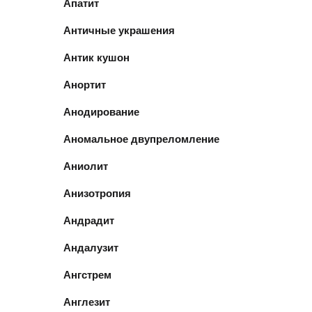
Апатит
Античные украшения
Антик кушон
Анортит
Анодирование
Аномальное двупреломление
Аниолит
Анизотропия
Андрадит
Андалузит
Ангстрем
Англезит