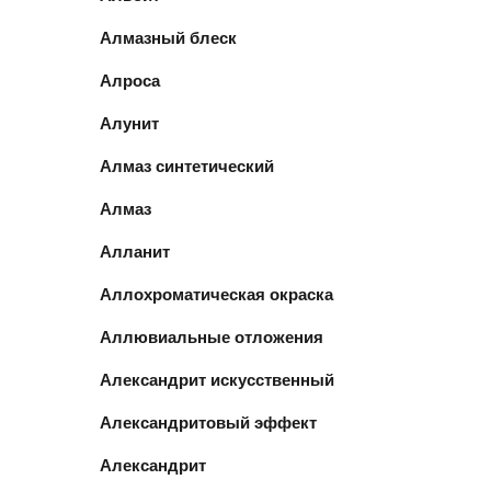
Алмазный блеск
Алроса
Алунит
Алмаз синтетический
Алмаз
Алланит
Аллохроматическая окраска
Аллювиальные отложения
Александрит искусственный
Александритовый эффект
Александрит