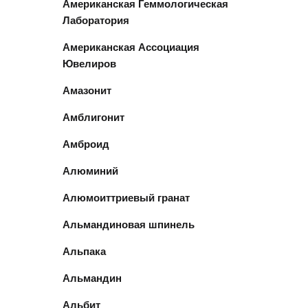
Американская Геммологическая
Лаборатория
Американская Ассоциация
Ювелиров
Амазонит
Амблигонит
Амброид
Алюминий
Алюмоиттриевый гранат
Альмандиновая шпинель
Альпака
Альмандин
Альбит