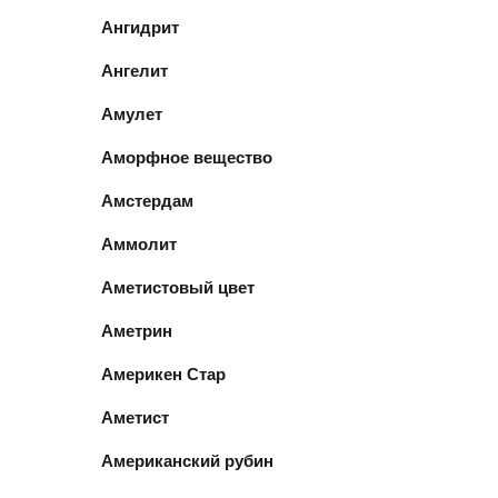
Ангидрит
Ангелит
Амулет
Аморфное вещество
Амстердам
Аммолит
Аметистовый цвет
Аметрин
Америкен Стар
Аметист
Американский рубин