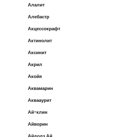
Алалит
Алебастр
Акцессокрафт
Актинолит
Аксинит
Акрил
Акойя
Аквамарин
Аквааурит
Ай-клин
Айворин
Айдолз Ай