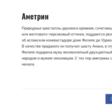
Аметрин
Природные кристаллы двуокиси кремния, сочетающ
или желтовато-персиковый оттенок; поддаются рез
об испанском конквистадоре доне Фелипе де Урриол
В качестве приданого он получил шахту Анахи, в г
Фелипе подарила мужу великолепный двухцветный
народом и мужем-иноземцем. С тех пор аметрины 
начала.