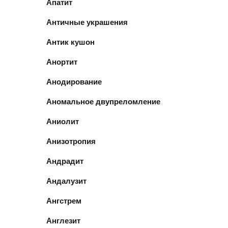
Апатит
Античные украшения
Антик кушон
Анортит
Анодирование
Аномальное двупреломление
Аниолит
Анизотропия
Андрадит
Андалузит
Ангстрем
Англезит