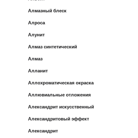
Алмазный блеск
Алроса
Алунит
Алмаз синтетический
Алмаз
Алланит
Аллохроматическая окраска
Аллювиальные отложения
Александрит искусственный
Александритовый эффект
Александрит