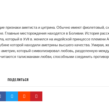
ие признаки аметиста и цитрина. Обычно имеют фиолетовый, с
ке. Главные месторождения находятся в Боливии. История расс
а, который в XVII в. женился на индейской принцессе племени А
лубине которой находили аметрины высшего качества. Умирая, ж
 аметрин, который символизировал любовь, разделенную межд
считаются талисманами любви, способными соединить противо
ПОДЕЛИТЬСЯ