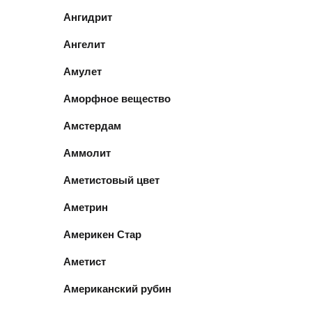
Ангидрит
Ангелит
Амулет
Аморфное вещество
Амстердам
Аммолит
Аметистовый цвет
Аметрин
Америкен Стар
Аметист
Американский рубин