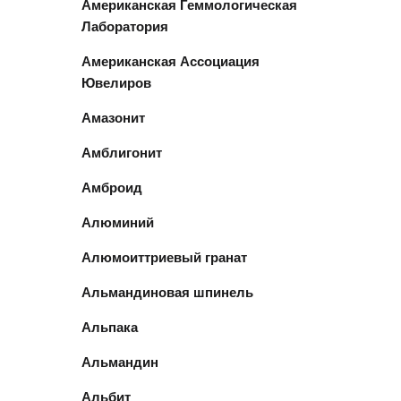
Американская Геммологическая
Лаборатория
Американская Ассоциация
Ювелиров
Амазонит
Амблигонит
Амброид
Алюминий
Алюмоиттриевый гранат
Альмандиновая шпинель
Альпака
Альмандин
Альбит