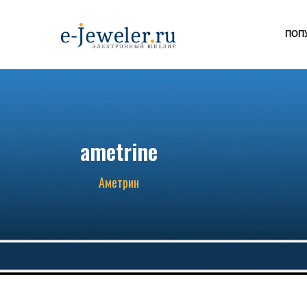
ПОП
ametrine
Аметрин