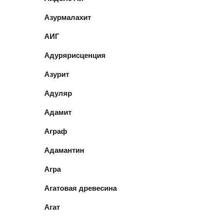
Азурмалахит
АИГ
Адурярисценция
Азурит
Адуляр
Адамит
Аграф
Адамантин
Агра
Агатовая древесина
Агат