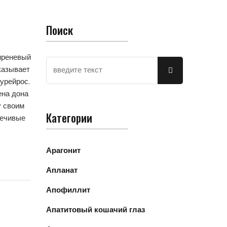
Поиск
иреневый
казывает
урейрос.
ена дона
у своим
Категории
речивые
Арагонит
Апланат
Апофиллит
Апатитовый кошачий глаз