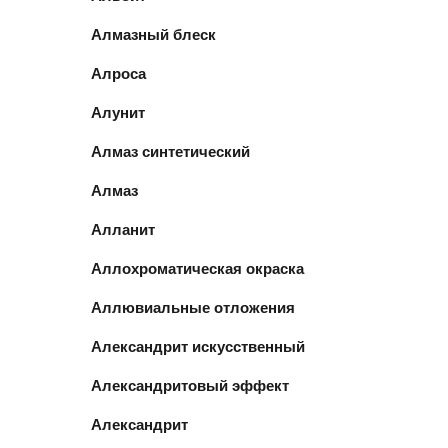
Алмазный блеск
Алроса
Алунит
Алмаз синтетический
Алмаз
Алланит
Аллохроматическая окраска
Аллювиальные отложения
Александрит искусственный
Александритовый эффект
Александрит