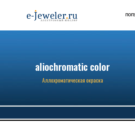
ПОП
aliochromatic color
Аллохроматическая окраска