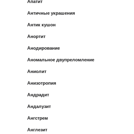
Апатит
Античные украшения
Антик кушон
Анортит
Анодирование
Аномальное двупреломление
Аниолит
Анизотропия
Андрадит
Андалузит
Ангстрем
Англезит