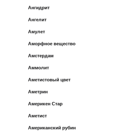
Ангидрит
Ангелит
Амулет
Аморфное вещество
Амстердам
Аммолит
Аметистовый цвет
Аметрин
Америкен Стар
Аметист
Американский рубин