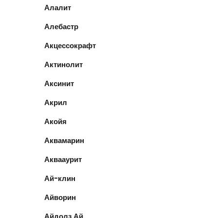
Алалит
Алебастр
Акцессокрафт
Актинолит
Аксинит
Акрил
Акойя
Аквамарин
Аквааурит
Ай-клин
Айворин
Айдолз Ай