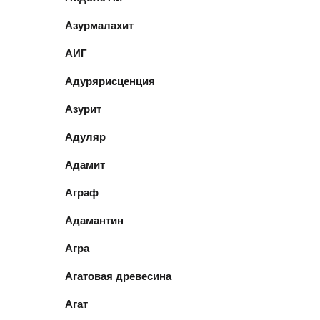
Азурмалахит
АИГ
Адурярисценция
Азурит
Адуляр
Адамит
Аграф
Адамантин
Агра
Агатовая древесина
Агат