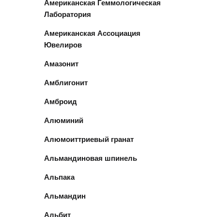
Американская Геммологическая
Лаборатория
Американская Ассоциация
Ювелиров
Амазонит
Амблигонит
Амброид
Алюминий
Алюмоиттриевый гранат
Альмандиновая шпинель
Альпака
Альмандин
Альбит