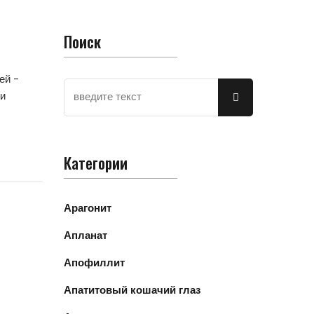
Поиск
ей -
ми
Категории
Арагонит
Апланат
Апофиллит
Апатитовый кошачий глаз