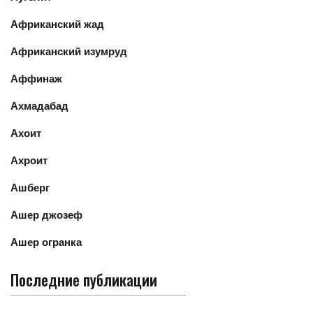
Африканский жад
Африканский изумруд
Аффинаж
Ахмадабад
Ахоит
Ахроит
Ашберг
Ашер джозеф
Ашер огранка
Последние публикации