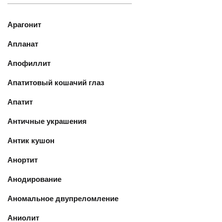
Арагонит
Апланат
Апофиллит
Апатитовый кошачий глаз
Апатит
Античные украшения
Антик кушон
Анортит
Анодирование
Аномальное двупреломление
Аниолит