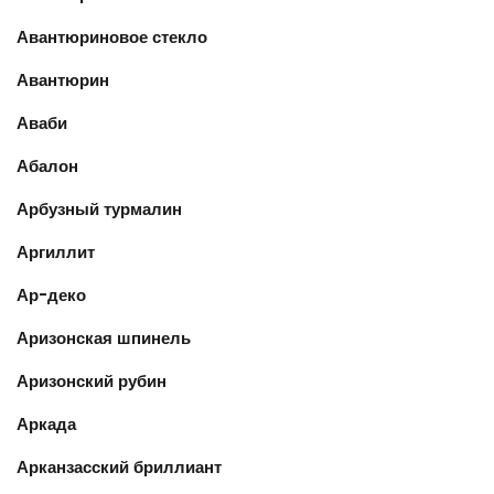
Авантюриновое стекло
Авантюрин
Аваби
Абалон
Арбузный турмалин
Аргиллит
Ар-деко
Аризонская шпинель
Аризонский рубин
Аркада
Арканзасский бриллиант