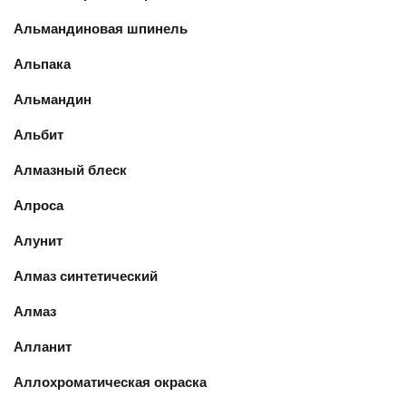
Альмандиновая шпинель
Альпака
Альмандин
Альбит
Алмазный блеск
Алроса
Алунит
Алмаз синтетический
Алмаз
Алланит
Аллохроматическая окраска