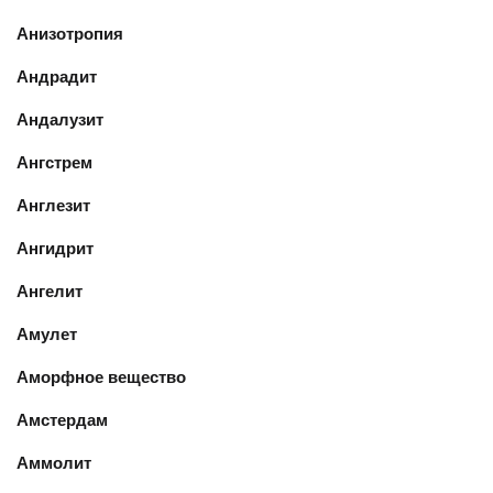
Анизотропия
Андрадит
Андалузит
Ангстрем
Англезит
Ангидрит
Ангелит
Амулет
Аморфное вещество
Амстердам
Аммолит