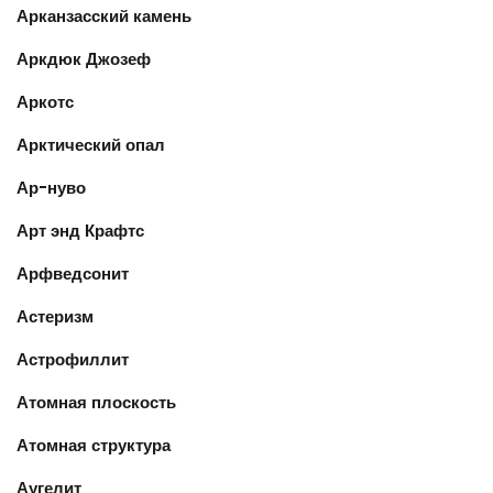
Арканзасский камень
Аркдюк Джозеф
Аркотс
Арктический опал
Ар-нуво
Арт энд Крафтс
Арфведсонит
Астеризм
Астрофиллит
Атомная плоскость
Атомная структура
Аугелит