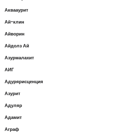
Аквааурит
Ай-клин
Айворин
Айдолз Ай
Азурмалахит
АИГ
Адурярисценция
Азурит
Адуляр
Адамит
Аграф