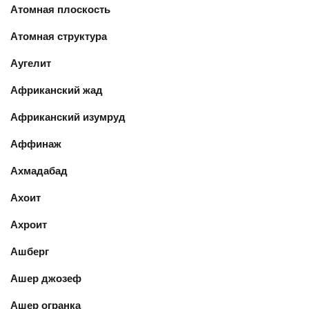
Атомная плоскость
Атомная структура
Аугелит
Африканский жад
Африканский изумруд
Аффинаж
Ахмадабад
Ахоит
Ахроит
Ашберг
Ашер джозеф
Ашер огранка