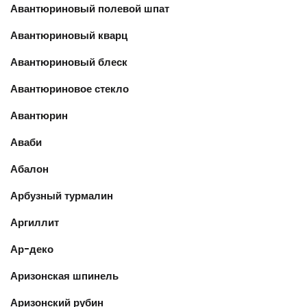
Авантюриновый полевой шпат
Авантюриновый кварц
Авантюриновый блеск
Авантюриновое стекло
Авантюрин
Аваби
Абалон
Арбузный турмалин
Аргиллит
Ар-деко
Аризонская шпинель
Аризонский рубин