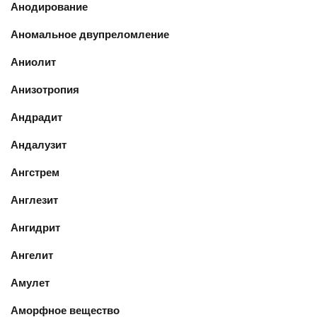
Анодирование
Аномальное двупреломление
Аниолит
Анизотропия
Андрадит
Андалузит
Ангстрем
Англезит
Ангидрит
Ангелит
Амулет
Аморфное вещество