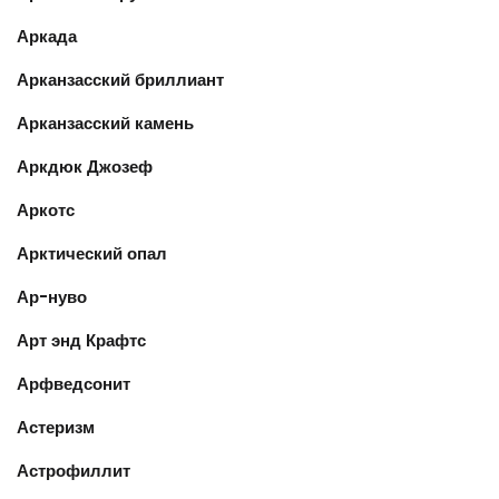
Аркада
Арканзасский бриллиант
Арканзасский камень
Аркдюк Джозеф
Аркотс
Арктический опал
Ар-нуво
Арт энд Крафтс
Арфведсонит
Астеризм
Астрофиллит