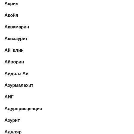
Акрил
Акойя
Аквамарин
Аквааурит
Ай-клин
Айворин
Айдолз Ай
Азурмалахит
АИГ
Адурярисценция
Азурит
Адуляр