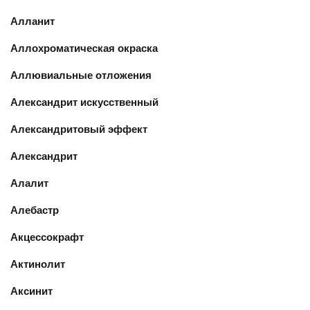
Алланит
Аллохроматическая окраска
Аллювиальные отложения
Александрит искусственный
Александритовый эффект
Александрит
Алалит
Алебастр
Акцессокрафт
Актинолит
Аксинит