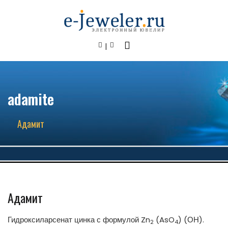
adamite
Адамит
Адамит
Гидроксиларсенат цинка с формулой Zn
(AsO
) (ОН).
2
4