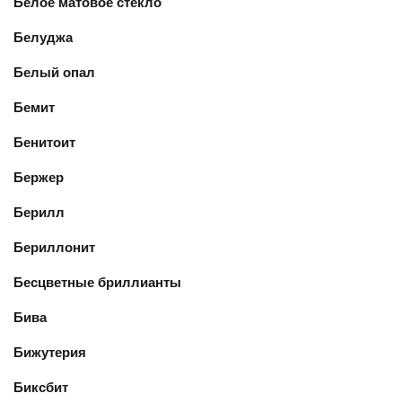
Белое матовое стекло
Белуджа
Белый опал
Бемит
Бенитоит
Бержер
Берилл
Бериллонит
Бесцветные бриллианты
Бива
Бижутерия
Биксбит