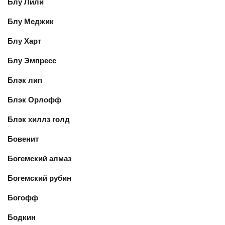
Блу Лили
Блу Меджик
Блу Харт
Блу Эмпресс
Блэк лип
Блэк Орлофф
Блэк хиллз голд
Бовенит
Богемский алмаз
Богемский рубин
Богофф
Бодкин