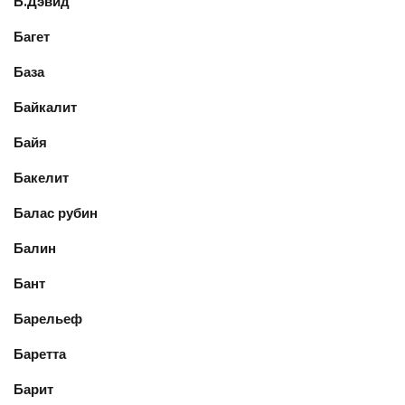
Б.Дэвид
Багет
База
Байкалит
Байя
Бакелит
Балас рубин
Балин
Бант
Барельеф
Баретта
Барит