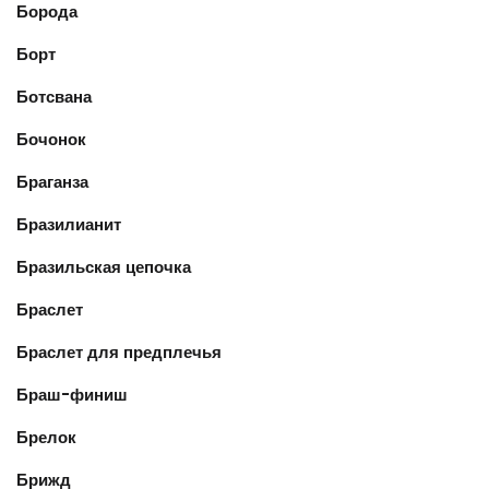
Борода
Борт
Ботсвана
Бочонок
Браганза
Бразилианит
Бразильская цепочка
Браслет
Браслет для предплечья
Браш-финиш
Брелок
Брижд