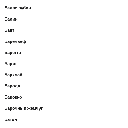
Балас рубин
Балин
Бант
Барельеф
Баретта
Барит
Барклай
Барода
Барокко
Барочный жемчуг
Батон