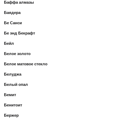
Баффа алмазы
Баядера
Бе Санси
Бе энд Бекрафт
Бейл
Белое золото
Белое матовое стекло
Белуджа
Белый опал
Бемит
Бенитоит
Бержер