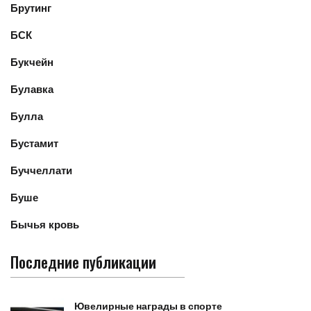
Брутинг
БСК
Букчейн
Булавка
Булла
Бустамит
Буччеллати
Буше
Бычья кровь
Последние публикации
Ювелирные награды в спорте