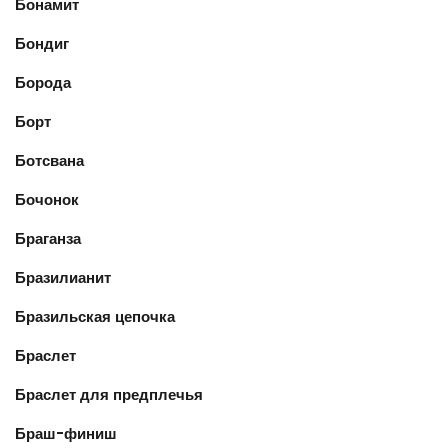
Бонамит
Бондиг
Борода
Борт
Ботсвана
Бочонок
Браганза
Бразилианит
Бразильская цепочка
Браслет
Браслет для предплечья
Браш-финиш