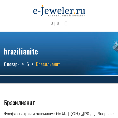
brazilianite
Словарь
Б
Бразилианит
Бразилианит
Фосфат натрия и алюминия: NaAl
[ (ОН)
|Р0
]
. Впервые
3
3
4
2