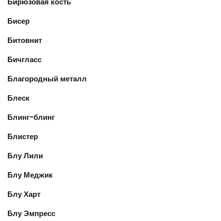
Бирюзовая кость
Бисер
Битовнит
Бичгласс
Благородный металл
Блеск
Блинг-блинг
Блистер
Блу Лили
Блу Меджик
Блу Харт
Блу Эмпресс