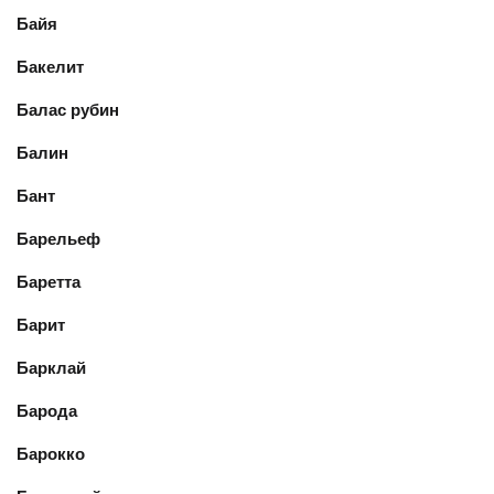
Байя
Бакелит
Балас рубин
Балин
Бант
Барельеф
Баретта
Барит
Барклай
Барода
Барокко