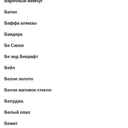
Барочный жемчуг
Батон
Баффа алмазы
Баядера
Бе Санси
Бе энд Бекрафт
Бейл
Белое золото
Белое матовое стекло
Белуджа
Белый опал
Бемит