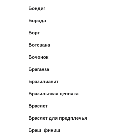
Бондиг
Борода
Борт
Ботсвана
Бочонок
Браганза
Бразилианит
Бразильская цепочка
Браслет
Браслет для предплечья
Браш-финиш