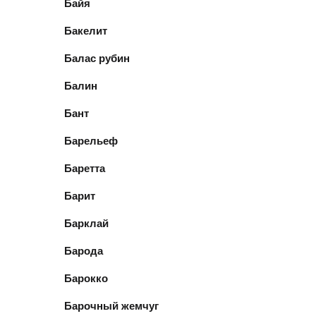
Байя
Бакелит
Балас рубин
Балин
Бант
Барельеф
Баретта
Барит
Барклай
Барода
Барокко
Барочный жемчуг