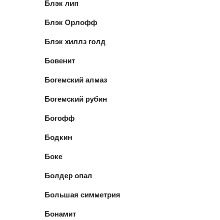
Блэк лип
Блэк Орлофф
Блэк хиллз голд
Бовенит
Богемский алмаз
Богемский рубин
Богофф
Бодкин
Боке
Болдер опал
Большая симметрия
Бонамит