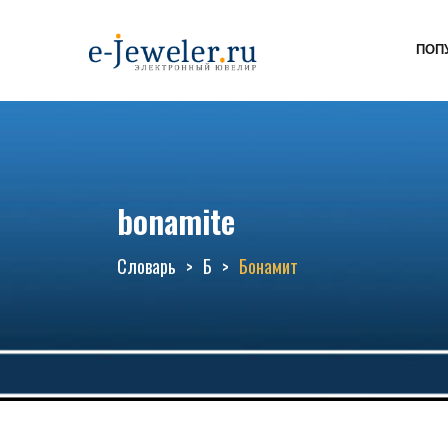
ПОП
bonamite
Словарь
Б
Бонамит