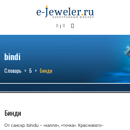
bindi
Словарь
Б
Бинди
Бинди
От санскр. bindu - «капля», «точка». Красновато-