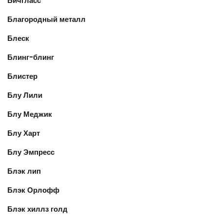
Бичгласс
Благородный металл
Блеск
Блинг-блинг
Блистер
Блу Лили
Блу Меджик
Блу Харт
Блу Эмпресс
Блэк лип
Блэк Орлофф
Блэк хиллз голд