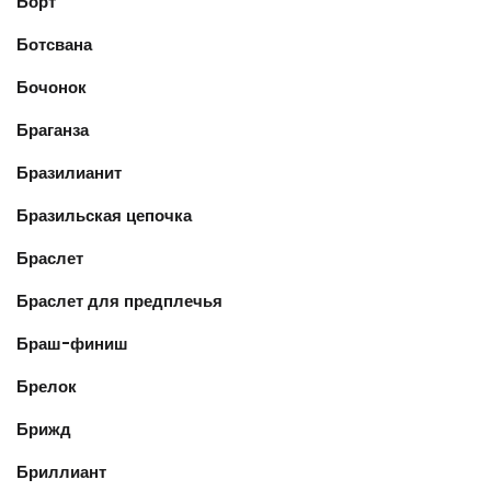
Борт
Ботсвана
Бочонок
Браганза
Бразилианит
Бразильская цепочка
Браслет
Браслет для предплечья
Браш-финиш
Брелок
Брижд
Бриллиант