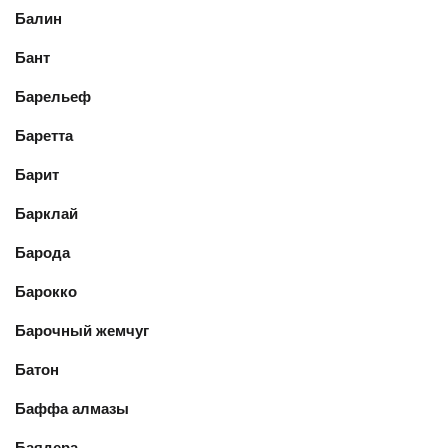
Балин
Бант
Барельеф
Баретта
Барит
Барклай
Барода
Барокко
Барочный жемчуг
Батон
Баффа алмазы
Баядера